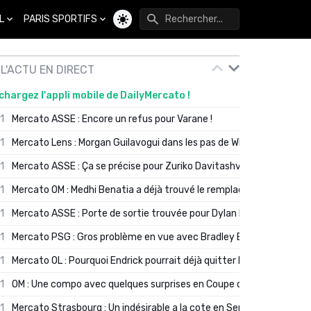
L
PARIS SPORTIFS
Changer de thème
L'ACTU EN DIRECT
chargez l'appli mobile de DailyMercato !
01
Mercato ASSE : Encore un refus pour Varane !
01
Mercato Lens : Morgan Guilavogui dans les pas de Will Still ?
01
Mercato ASSE : Ça se précise pour Zuriko Davitashvili
01
Mercato OM : Medhi Benatia a déjà trouvé le remplaçant de Robinio
01
Mercato ASSE : Porte de sortie trouvée pour Dylan Batubinsika
01
Mercato PSG : Gros problème en vue avec Bradley Barcola ?
01
Mercato OL : Pourquoi Endrick pourrait déjà quitter Lyon en janvier
01
OM : Une compo avec quelques surprises en Coupe de France
01
Mercato Strasbourg : Un indésirable a la cote en Serie A