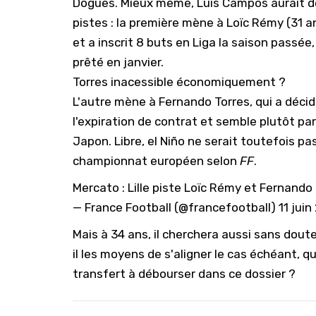
Dogues. Mieux même, Luis Campos aurait déj
pistes : la première mène à Loïc Rémy (31 a
et a inscrit 8 buts en Liga la saison passée,
prêté en janvier.
Torres inacessible économiquement ?
L'autre mène à Fernando Torres, qui a décid
l'expiration de contrat et semble plutôt pa
Japon. Libre, el Niño ne serait toutefois p
championnat européen selon
FF
.
Mercato : Lille piste Loïc Rémy et Fernando
— France Football (@francefootball)
11 juin
Mais à 34 ans, il cherchera aussi sans doute
il les moyens de s'aligner le cas échéant, 
transfert à débourser dans ce dossier ?