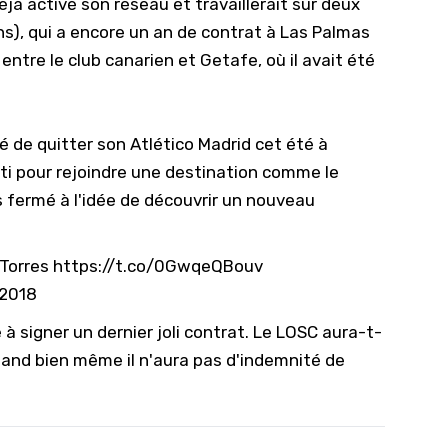
à activé son réseau et travaillerait sur deux
10/
ns), qui a encore un an de contrat à Las Palmas
09/
 entre le club canarien et Getafe, où il avait été
09/
09/
é de quitter son Atlético Madrid cet été à
09/
rti pour rejoindre une destination comme le
09/
as fermé à l'idée de découvrir un nouveau
09/
08/
 Torres
https://t.co/0GwqeQBouv
 2018
 à signer un dernier joli contrat. Le LOSC aura-t-
quand bien même il n'aura pas d'indemnité de