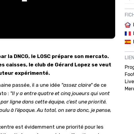
12/
FIC
12/
12/
12/
12/
e par la DNCG, le LOSC prépare son mercato.
LIE
11/0
les caisses, le club de Gérard Lopez se veut
Pro
11/0
buteur expérimenté.
Foot
11/0
Live
aine passée, il a une idée
"assez claire"
de ce
Mer
11/0
ato :
"Il y a entre quatre et cinq joueurs qui vont
10/
re par ligne dans cette équipe, c’est une priorité.
ulu à l’époque. Au total, on sera donc, je pense,
10/
10/
-centre est évidemment une priorité pour les
10/