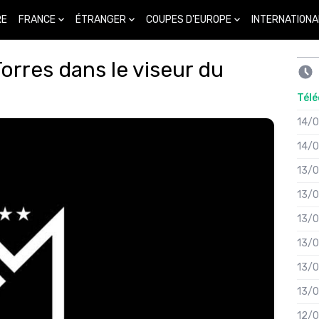
FRANCE
ÉTRANGER
COUPES D'EUROPE
INTERNATIONA
RE
rres dans le viseur du
Télé
14/
14/
13/
13/
13/
13/
13/
13/
12/