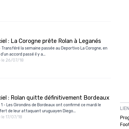
ciel : La Corogne prête Rolan à Leganés
- Transféré la semaine passée au Deportivo La Corogne, en
d'un accord passé il y a...
é le 26/07/18
ciel : Rolan quitte définitivement Bordeaux
 1 - Les Girondins de Bordeaux ont confirmé ce mardi le
LIE
fert de leur attaquant uruguayen Diego...
é le 17/07/18
Pro
Foot