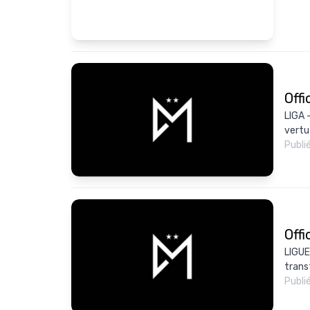
Offi
LIGA 
vertu 
Publi
Offi
LIGUE
trans
Publi