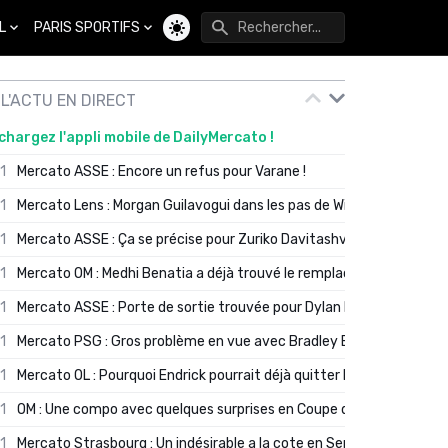
L
PARIS SPORTIFS
Changer de thème
L'ACTU EN DIRECT
chargez l'appli mobile de DailyMercato !
01
Mercato ASSE : Encore un refus pour Varane !
01
Mercato Lens : Morgan Guilavogui dans les pas de Will Still ?
01
Mercato ASSE : Ça se précise pour Zuriko Davitashvili
01
Mercato OM : Medhi Benatia a déjà trouvé le remplaçant de Robinio
01
Mercato ASSE : Porte de sortie trouvée pour Dylan Batubinsika
01
Mercato PSG : Gros problème en vue avec Bradley Barcola ?
01
Mercato OL : Pourquoi Endrick pourrait déjà quitter Lyon en janvier
01
OM : Une compo avec quelques surprises en Coupe de France
01
Mercato Strasbourg : Un indésirable a la cote en Serie A