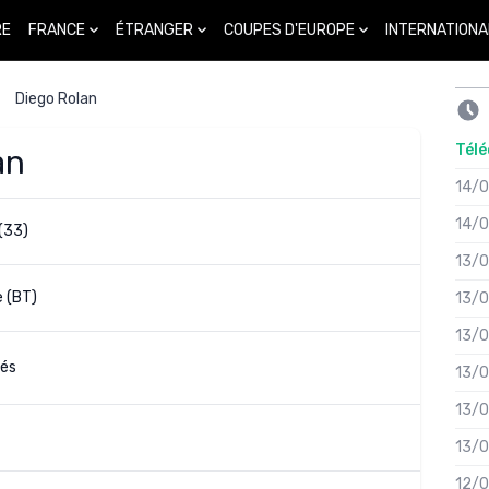
FRANCE
ÉTRANGER
COUPES D'EUROPE
INTERNATIONA
RE
Diego Rolan
Télé
an
14/
14/
(33)
13/
 (BT)
13/
13/
és
13/
13/
13/
12/