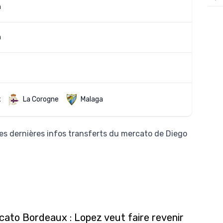
n
12/
12/
n
12/
12/
12/
11/0
x
La Corogne
Malaga
11/0
11/0
es dernières infos transferts du mercato de Diego
11/0
10/
10/
10/
cato Bordeaux : Lopez veut faire revenir
10/