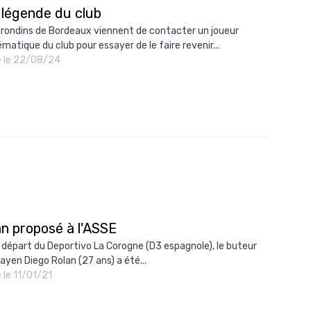
 légende du club
10/
irondins de Bordeaux viennent de contacter un joueur
09/
matique du club pour essayer de le faire revenir...
é le 22/08/24
09/
09/
09/
09/
09/
08/
an proposé à l'ASSE
e départ du Deportivo La Corogne (D3 espagnole), le buteur
ayen Diego Rolan (27 ans) a été...
é le 11/01/21