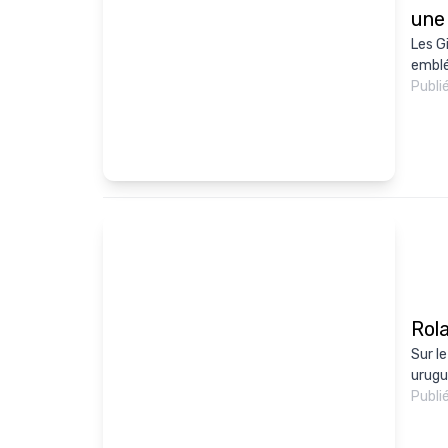
une
Les G
emblé
Publi
Rol
Sur l
urugu
Publi