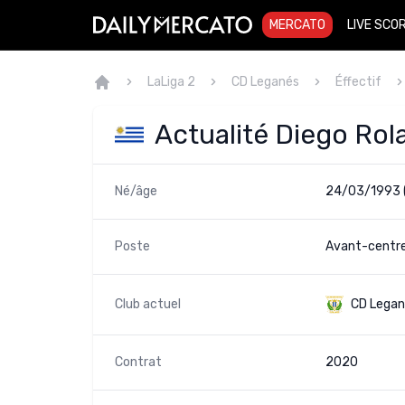
MERCATO
LIVE SCO
LaLiga 2
CD Leganés
Éffectif
Actualité Diego Rol
Né/âge
24/03/1993 
Poste
Avant-centre
Club actuel
CD Legan
Contrat
2020