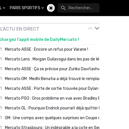
L
PARIS SPORTIFS
Changer de thème
L'ACTU EN DIRECT
chargez l'appli mobile de DailyMercato !
01
Mercato ASSE : Encore un refus pour Varane !
01
Mercato Lens : Morgan Guilavogui dans les pas de Will Still ?
01
Mercato ASSE : Ça se précise pour Zuriko Davitashvili
01
Mercato OM : Medhi Benatia a déjà trouvé le remplaçant de Robinio
01
Mercato ASSE : Porte de sortie trouvée pour Dylan Batubinsika
01
Mercato PSG : Gros problème en vue avec Bradley Barcola ?
01
Mercato OL : Pourquoi Endrick pourrait déjà quitter Lyon en janvier
01
OM : Une compo avec quelques surprises en Coupe de France
01
Mercato Strasbourg : Un indésirable a la cote en Serie A