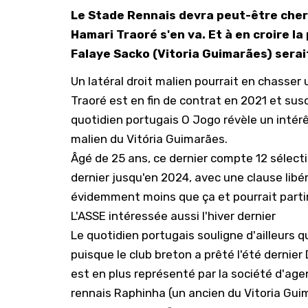
Le Stade Rennais devra peut-être cherc
Hamari Traoré s'en va. Et à en croire la
Falaye Sacko (Vitoria Guimarães) serait
Un latéral droit malien pourrait en chasser
Traoré est en fin de contrat en 2021 et sus
quotidien portugais O Jogo révèle un intérê
malien du Vitória Guimarães.
Âgé de 25 ans, ce dernier compte 12 sélect
dernier jusqu'en 2024, avec une clause libéra
évidemment moins que ça et pourrait partir
L'ASSE intéressée aussi l'hiver dernier
Le quotidien portugais souligne d'ailleurs
puisque le club breton a prêté l'été dernier
est en plus représenté par la société d'age
rennais Raphinha (un ancien du Vitoria Gui