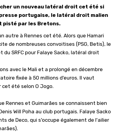
her un nouveau latéral droit cet été si
10/
 presse portugaise, le latéral droit malien
09/
 pisté par les Bretons.
09/
 un autre à Rennes cet été. Alors que Hamari
09/
cite de nombreuses convoitises (PSG, Betis), le
09/
t du SRFC pour Falaye Sacko, latéral droit
09/
09/
ions avec le Mali et a prolongé en décembre
toire fixée à 50 millions d'euros. Il vaut
08/
 cet été selon O Jogo.
 que Rennes et Guimarães se connaissent bien
 Denis Will Poha au club portugais. Falaye Sacko
nts de Deco, qui s'occupe également de l'ailier
marães).