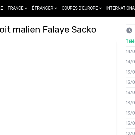
FRANCE
ÉTRANGER
COUPES D'EUROPE
INTERNATIONA
RE
roit malien Falaye Sacko
Télé
14/
14/
13/
13/
13/
13/
13/
13/
12/