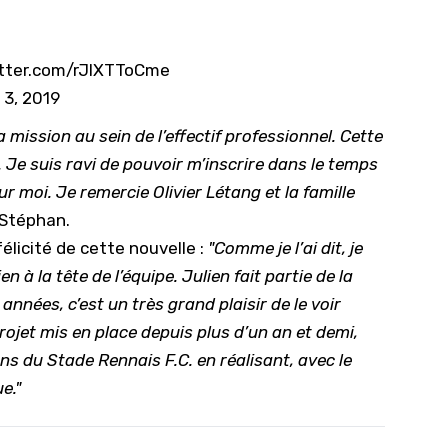
10/
09/
itter.com/rJIXTToCme
09/
 3, 2019
09/
 mission au sein de l’effectif professionnel. Cette
09/
. Je suis ravi de pouvoir m’inscrire dans le temps
 moi. Je remercie Olivier Létang et la famille
09/
i Stéphan.
09/
félicité de cette nouvelle :
"Comme je l’ai dit, je
08/
 à la tête de l’équipe. Julien fait partie de la
nnées, c’est un très grand plaisir de le voir
rojet mis en place depuis plus d’un an et demi,
ns du Stade Rennais F.C. en réalisant, avec le
e."