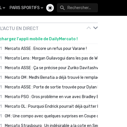
L
PARIS SPORTIFS
Changer de thème
L'ACTU EN DIRECT
chargez l'appli mobile de DailyMercato !
01
Mercato ASSE : Encore un refus pour Varane !
01
Mercato Lens : Morgan Guilavogui dans les pas de Will Still ?
01
Mercato ASSE : Ça se précise pour Zuriko Davitashvili
01
Mercato OM : Medhi Benatia a déjà trouvé le remplaçant de Robinio
01
Mercato ASSE : Porte de sortie trouvée pour Dylan Batubinsika
01
Mercato PSG : Gros problème en vue avec Bradley Barcola ?
01
Mercato OL : Pourquoi Endrick pourrait déjà quitter Lyon en janvier
01
OM : Une compo avec quelques surprises en Coupe de France
01
Mercato Strasbourg : Un indésirable a la cote en Serie A