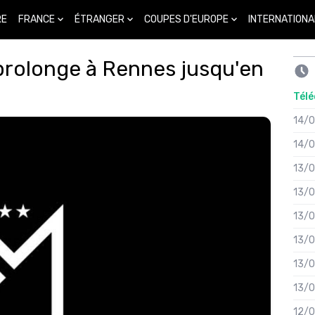
FRANCE
ÉTRANGER
COUPES D'EUROPE
INTERNATIONA
RE
n prolonge à Rennes jusqu'en
Télé
14/
14/
13/
13/
13/
13/
13/
13/
12/