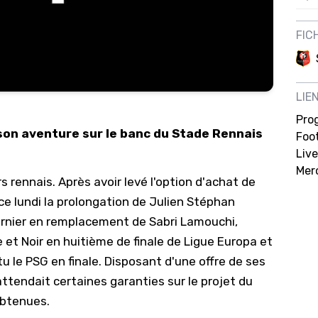
12/
FIC
12/
12/
12/
LIE
12/
Pro
 son aventure sur le banc du Stade Rennais
Foot
11/0
Live
11/0
Mer
s rennais. Après avoir
levé l'option d'achat de
11/0
 ce lundi la prolongation de Julien Stéphan
11/0
rnier en remplacement de Sabri Lamouchi,
10/
 Noir en huitième de finale de Ligue Europa et
tu le PSG en finale. Disposant d'une offre de ses
10/
attendait certaines garanties sur le projet du
10/
 obtenues.
10/