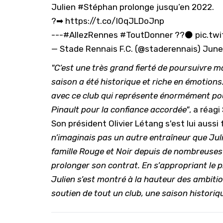
Julien
#Stéphan
prolonge jusqu’en 2022.
?➡
https://t.co/I0qJLDoJnp
---
#AllezRennes
#ToutDonner
??⚫
pic.tw
— Stade Rennais F.C. (@staderennais)
June
"C’est une très grand fierté de poursuivre ma
saison a été historique et riche en émotions
avec ce club qui représente énormément pour
Pinault pour la confiance accordée"
, a réag
Son président Olivier Létang s'est lui aussi 
n’imaginais pas un autre entraîneur que Julien
famille Rouge et Noir depuis de nombreuses a
prolonger son contrat. En s’appropriant le p
Julien s’est montré à la hauteur des ambitio
soutien de tout un club, une saison historiqu