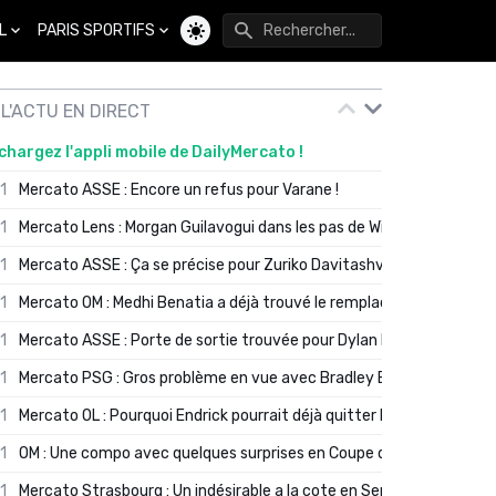
L
PARIS SPORTIFS
Changer de thème
L'ACTU EN DIRECT
chargez l'appli mobile de DailyMercato !
01
Mercato ASSE : Encore un refus pour Varane !
01
Mercato Lens : Morgan Guilavogui dans les pas de Will Still ?
01
Mercato ASSE : Ça se précise pour Zuriko Davitashvili
01
Mercato OM : Medhi Benatia a déjà trouvé le remplaçant de Robinio
01
Mercato ASSE : Porte de sortie trouvée pour Dylan Batubinsika
01
Mercato PSG : Gros problème en vue avec Bradley Barcola ?
01
Mercato OL : Pourquoi Endrick pourrait déjà quitter Lyon en janvier
01
OM : Une compo avec quelques surprises en Coupe de France
01
Mercato Strasbourg : Un indésirable a la cote en Serie A