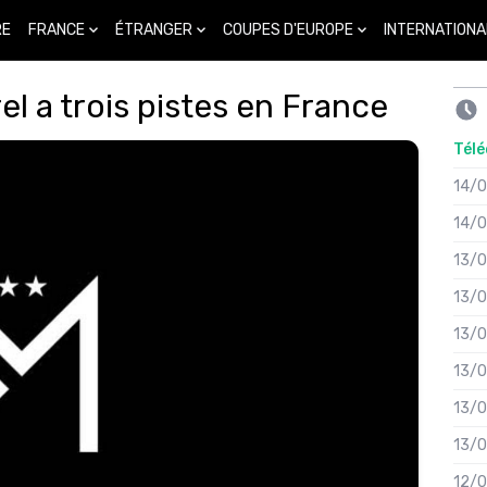
FRANCE
ÉTRANGER
COUPES D'EUROPE
INTERNATIONA
RE
el a trois pistes en France
Télé
14/
14/
13/
13/
13/
13/
13/
13/
12/