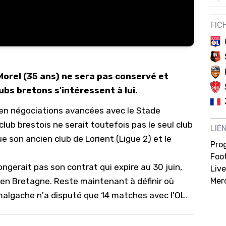
12/
FIC
12/
12/
12/
 Morel (35 ans) ne sera pas conservé et
12/
ubs bretons s'intéressent à lui.
11/0
 en négociations avancées avec le Stade
11/0
lub brestois ne serait toutefois pas le seul club
LIE
11/0
e son ancien club de Lorient (Ligue 2) et le
Pro
11/0
Foot
olongerait pas son contrat qui expire au 30 juin,
Live
10/
 en Bretagne. Reste maintenant à définir où
Mer
10/
 malgache n'a disputé que 14 matches avec l'OL.
10/
10/