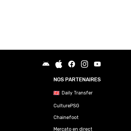
01
Mercato OM : la vente de Robinio Vaz se précise
01
Mercato OM : De Zerbi trouve une porte de sortie à Angel Gomes
01
PSG : Fabrizio Romano scelle l'avenir de Luis Enrique
01
Mercato OL : Une nouvelle porte se ferme pour Malick Fofana
01
Mercato Rennes : Une offre XXL arrive pour Kader Meïté
01
Mercato PSG : Fabian Ruiz vers une destination exotique ?
01
OM : Après le PSG, Medhi Benatia songe à un départ
01
PSG : Après De Zerbi, au tour de Luis Enrique d'être envoyé à Manch
NOS PARTENAIRES
Daily Transfer
CulturePSG
Chainefoot
Mercato en direct