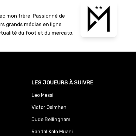
10/
vec mon frère. Passionné de
09/
urs grands médias en ligne
09/
ctualité du foot et du mercato.
09/
09/
09/
09/
08/
LES JOUEURS À SUIVRE
Leo Messi
Victor Osimhen
Jude Bellingham
Randal Kolo Muani