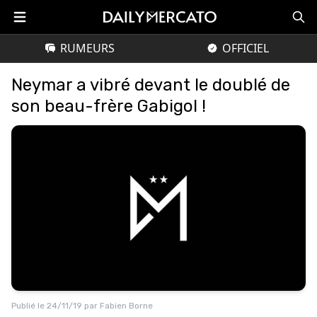
RUMEURS
OFFICIEL
Neymar a vibré devant le doublé de
son beau-frère Gabigol !
Publié le
24/11/19
par
Fabien Borne