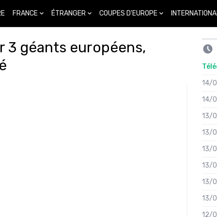
FRANCE
ÉTRANGER
COUPES D'EUROPE
INTERNATIONA
RE
r 3 géants européens,
é
Télé
14/
14/
13/
13/
13/
13/
13/
13/
12/