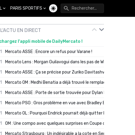
L
PARIS SPORTIFS
Changer de thème
L'ACTU EN DIRECT
chargez l'appli mobile de DailyMercato !
01
Mercato ASSE : Encore un refus pour Varane !
01
Mercato Lens : Morgan Guilavogui dans les pas de Will Still ?
01
Mercato ASSE : Ça se précise pour Zuriko Davitashvili
01
Mercato OM : Medhi Benatia a déjà trouvé le remplaçant de Robinio
01
Mercato ASSE : Porte de sortie trouvée pour Dylan Batubinsika
01
Mercato PSG : Gros problème en vue avec Bradley Barcola ?
01
Mercato OL : Pourquoi Endrick pourrait déjà quitter Lyon en janvier
01
OM : Une compo avec quelques surprises en Coupe de France
01
Mercato Strasbourg : Un indésirable a la cote en Serie A