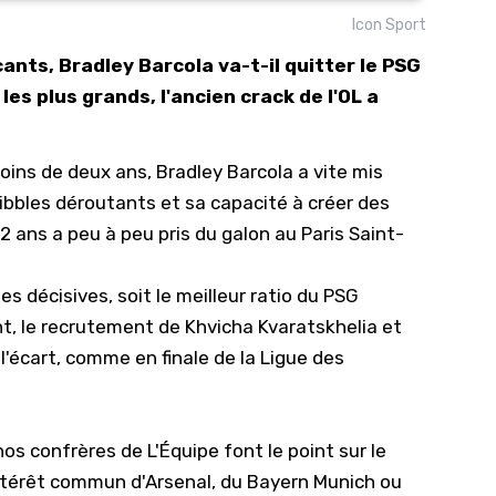
Icon Sport
10/
ants, Bradley Barcola va-t-il quitter le PSG
09/
les plus grands, l'ancien crack de l'OL a
09/
09/
 moins de deux ans, Bradley Barcola a vite mis
09/
ibbles déroutants et sa capacité à créer des
09/
22 ans a peu à peu pris du galon au
Paris Saint-
09/
08/
es décisives, soit le meilleur ratio du PSG
, le recrutement de Khvicha Kvaratskhelia et
 l'écart, comme en finale de la
Ligue des
nos confrères de L'Équipe font le point sur le
intérêt commun d'Arsenal,
du Bayern Munich
ou