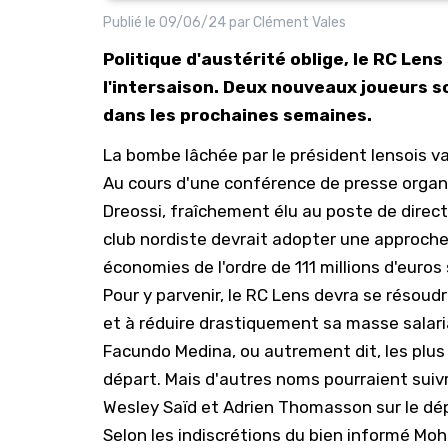
Publié le
09/06/24
par
Clément Vales
Politique d'austérité oblige, le RC Lens
l'intersaison. Deux nouveaux joueurs s
dans les prochaines semaines.
La bombe lâchée par le président lensois va
Au cours d'une conférence de presse organis
Dreossi, fraîchement élu au poste de direct
club nordiste devrait adopter une approche 
économies de l'ordre de 111 millions d'euros
Pour y parvenir, le RC Lens devra se résoudre
et à réduire drastiquement sa masse salari
Facundo Medina, ou autrement dit, les plus
départ. Mais d'autres noms pourraient suivr
Wesley Saïd et Adrien Thomasson sur le dé
Selon les indiscrétions du bien informé Mo