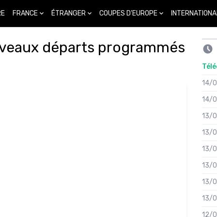
FRANCE
ÉTRANGER
COUPES D'EUROPE
INTERNATIONA
RE
uveaux départs programmés
Télé
14/
14/
13/
13/
13/
13/
13/
13/
12/