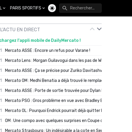
L
PARIS SPORTIFS
Changer de thème
L'ACTU EN DIRECT
chargez l'appli mobile de DailyMercato !
01
Mercato ASSE : Encore un refus pour Varane !
01
Mercato Lens : Morgan Guilavogui dans les pas de Will Still ?
01
Mercato ASSE : Ça se précise pour Zuriko Davitashvili
01
Mercato OM : Medhi Benatia a déjà trouvé le remplaçant de Robinio
01
Mercato ASSE : Porte de sortie trouvée pour Dylan Batubinsika
01
Mercato PSG : Gros problème en vue avec Bradley Barcola ?
01
Mercato OL : Pourquoi Endrick pourrait déjà quitter Lyon en janvier
01
OM : Une compo avec quelques surprises en Coupe de France
01
Mercato Strasbourg : Un indésirable a la cote en Serie A