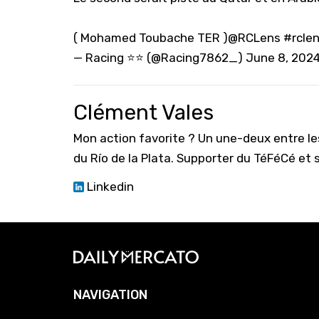
( Mohamed Toubache TER )
@RCLens
#rcle
— Racing ⭐️⭐️ (@Racing7862_)
June 8, 202
Clément Vales
Mon action favorite ? Un une-deux entre le
du Río de la Plata. Supporter du TéFéCé et 
Linkedin
NAVIGATION