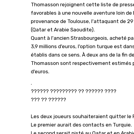
Thomasson rejoignent cette liste de presse
favorables à une nouvelle aventure loin de 
provenance de Toulouse, l'attaquant de 29
(Qatar et Arabie Saoudite).
Quant à l'ancien Strasbourgeois, acheté pa
3,9 millions d'euros, l'option turque est d
établis dans ce sens. À deux ans de la fin d
Thomasson sont respectivement estimés pa
d'euros.
.
?????? ????????? ?? ?????? ????
??? ?? ??????
Les deux joueurs souhaiteraient quitter le 
Le premier aurait des contacts en Turquie.
Le second serait pisté au Qatar et en Arabi