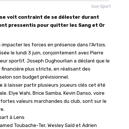
Icon Sport
10/
 se voit contraint de se délester durant
09/
ont pressentis pour quitter les Sang et Or
09/
09/
 impacter les forces en présence dans l'Artois.
09/
ée le lundi 3 juin, conjointement avec Pierre
09/
eur sportif, Joseph Oughourlian a déclaré que le
09/
financière plus stricte, en réalisant des
08/
 selon son budget prévisionnel.
 à laisser partir plusieurs joueurs clés cet été
ale.
Elye Wahi
, Brice Samba, Kevin Danso, voire
 fortes valeurs marchandes du club, sont sur le
e.
part à Lens
hamed Toubache-Ter, Wesley Saïd et Adrien