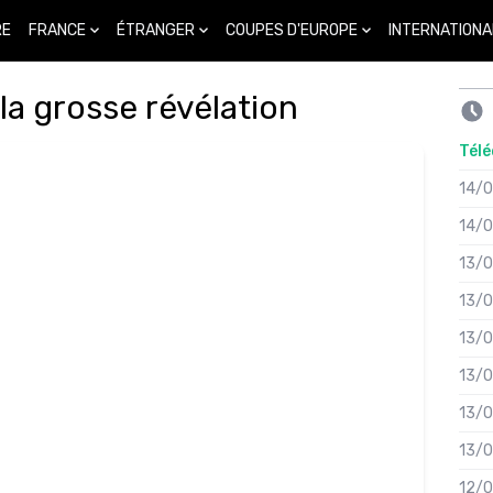
FRANCE
ÉTRANGER
COUPES D'EUROPE
INTERNATIONA
RE
la grosse révélation
Télé
14/
14/
13/
13/
13/
13/
13/
13/
12/