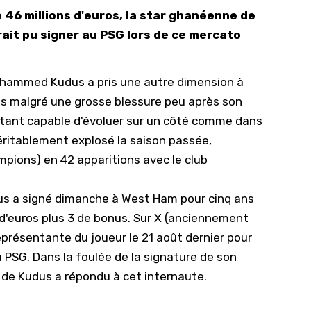
46 millions d'euros, la star ghanéenne de
10/
it pu signer au PSG lors de ce mercato
09/
09/
ohammed Kudus a pris une autre dimension à
09/
es malgré une grosse blessure peu après son
09/
voltant capable d'évoluer sur un côté comme dans
09/
véritablement explosé la saison passée,
09/
mpions) en 42 apparitions avec le club
08/
us a signé dimanche à West Ham
pour cinq ans
s d'euros plus 3 de bonus. Sur X (anciennement
représentante du joueur le 21 août dernier pour
 au PSG. Dans la foulée de la signature de son
 de Kudus a répondu à cet internaute.