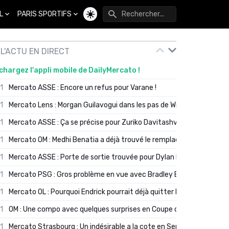
L
PARIS SPORTIFS
Changer de thème
L'ACTU EN DIRECT
chargez l'appli mobile de DailyMercato !
01
Mercato ASSE : Encore un refus pour Varane !
01
Mercato Lens : Morgan Guilavogui dans les pas de Will Still ?
01
Mercato ASSE : Ça se précise pour Zuriko Davitashvili
01
Mercato OM : Medhi Benatia a déjà trouvé le remplaçant de Robinio
01
Mercato ASSE : Porte de sortie trouvée pour Dylan Batubinsika
01
Mercato PSG : Gros problème en vue avec Bradley Barcola ?
01
Mercato OL : Pourquoi Endrick pourrait déjà quitter Lyon en janvier
01
OM : Une compo avec quelques surprises en Coupe de France
01
Mercato Strasbourg : Un indésirable a la cote en Serie A