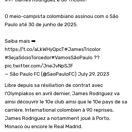
O meio-campista colombiano assinou com o São
Paulo até 30 de junho de 2025.
Saiba mais ➡️
https://t.co/aLkWHyQpcT
#JamesTricolor
#SejaSócioTorcedor
#VamosSãoPaulo
??
pic.twitter.com/JneJvNpSJF
— São Paulo FC (@SaoPauloFC)
July 29, 2023
Libre depuis sa
résiliation de contrat avec
l'Olympiakos
en avril dernier, James Rodriguez va
ainsi découvrir le 10e club ainsi que le 10e pays de sa
carrière. International colombien à 90 reprises,
James Rodriguez a notamment joué à Porto,
Monaco ou encore le Real Madrid.