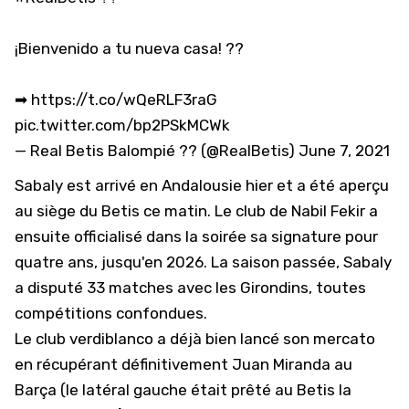
¡Bienvenido a tu nueva casa! ??
➡
https://t.co/wQeRLF3raG
pic.twitter.com/bp2PSkMCWk
— Real Betis Balompié ?? (@RealBetis)
June 7, 2021
Sabaly est arrivé en Andalousie hier et a été aperçu
au siège du Betis ce matin. Le club de Nabil Fekir a
ensuite officialisé dans la soirée sa signature pour
quatre ans, jusqu'en 2026. La saison passée, Sabaly
a disputé 33 matches avec les Girondins, toutes
compétitions confondues.
Le club verdiblanco a déjà bien lancé son mercato
en récupérant définitivement Juan Miranda au
Barça (le latéral gauche était prêté au Betis la