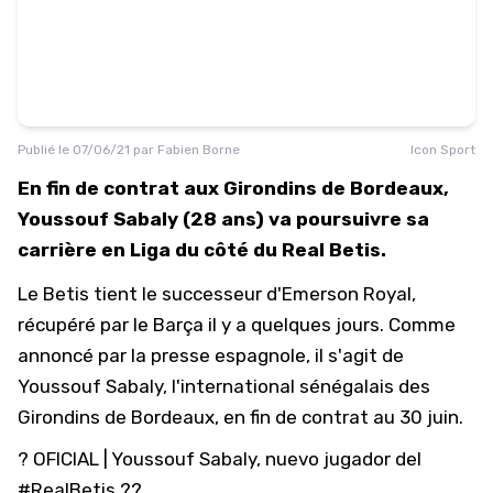
Publié le
07/06/21
par
Fabien Borne
Icon Sport
En fin de contrat aux Girondins de Bordeaux,
Youssouf Sabaly (28 ans) va poursuivre sa
carrière en Liga du côté du Real Betis.
Le Betis tient le successeur d'Emerson Royal,
récupéré par le Barça il y a quelques jours
. Comme
annoncé par la presse espagnole, il s'agit de
Youssouf Sabaly, l'international sénégalais des
Girondins de Bordeaux, en fin de contrat au 30 juin.
? OFICIAL | Youssouf Sabaly, nuevo jugador del
#RealBetis
??