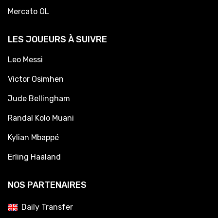
Mercato OL
LES JOUEURS À SUIVRE
Leo Messi
Victor Osimhen
Jude Bellingham
Randal Kolo Muani
Kylian Mbappé
Erling Haaland
NOS PARTENAIRES
Daily Transfer