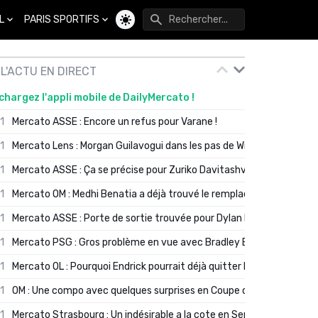
L
PARIS SPORTIFS
Changer de thème
L'ACTU EN DIRECT
chargez l'appli mobile de DailyMercato !
01
Mercato ASSE : Encore un refus pour Varane !
01
Mercato Lens : Morgan Guilavogui dans les pas de Will Still ?
01
Mercato ASSE : Ça se précise pour Zuriko Davitashvili
01
Mercato OM : Medhi Benatia a déjà trouvé le remplaçant de Robinio
01
Mercato ASSE : Porte de sortie trouvée pour Dylan Batubinsika
01
Mercato PSG : Gros problème en vue avec Bradley Barcola ?
01
Mercato OL : Pourquoi Endrick pourrait déjà quitter Lyon en janvier
01
OM : Une compo avec quelques surprises en Coupe de France
01
Mercato Strasbourg : Un indésirable a la cote en Serie A