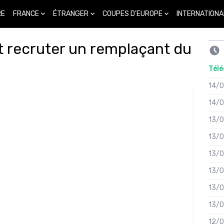
FRANCE
ÉTRANGER
COUPES D'EUROPE
INTERNATIONA
RE
ut recruter un remplaçant du
Télé
14/
14/
13/
13/
13/
13/
13/
13/
12/