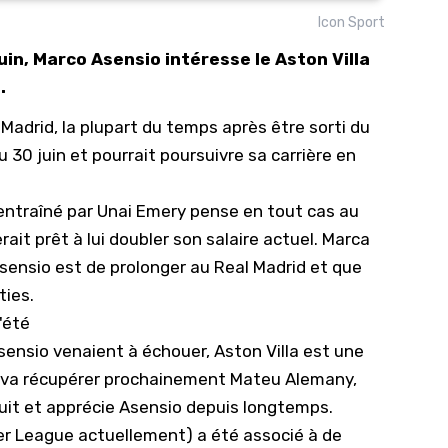
Icon Sport
10/
uin, Marco Asensio intéresse le Aston Villa
09/
.
09/
 Madrid, la plupart du temps après être sorti du
09/
 30 juin et pourrait poursuivre sa carrière en
09/
09/
b entraîné par Unai Emery pense en tout cas au
09/
rait prêt à lui doubler son salaire actuel. Marca
08/
Asensio est de prolonger au Real Madrid et que
ties.
'été
Asensio venaient à échouer, Aston Villa est une
is va récupérer prochainement Mateu Alemany,
 suit et apprécie Asensio depuis longtemps.
ier League actuellement) a été associé à de