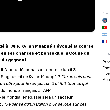
12/
FIC
12/
12/
12/
12/
é à l'AFP, Kylian Mbappé a évoqué la course
11/0
it en ses chances et pense que la Coupe du
LIE
11/0
x du gagnant.
Pro
11/0
Foot
 Il faudra désormais attendre le lundi 3
Live
11/0
S'agira-t-il de Kylian Mbappé ?
"Je ne sais pas,
Mer
10/
on côté pour le remporter. J'ai fait tout ce qui
 du monde français à l'AFP.
10/
 le Mondial en Russie sera un facteur
10/
t :
"Je pense qu'un Ballon d'Or se joue sur des
10/