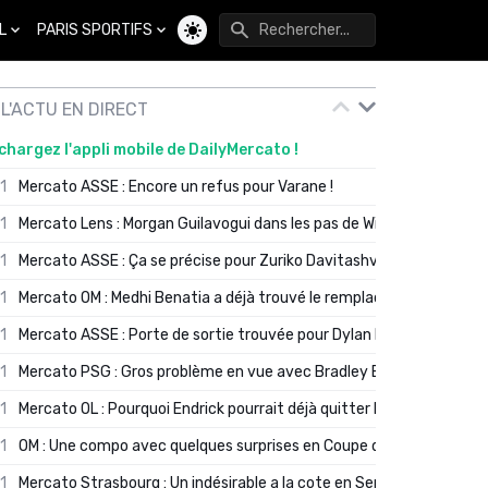
L
PARIS SPORTIFS
Changer de thème
L'ACTU EN DIRECT
chargez l'appli mobile de DailyMercato !
01
Mercato ASSE : Encore un refus pour Varane !
01
Mercato Lens : Morgan Guilavogui dans les pas de Will Still ?
01
Mercato ASSE : Ça se précise pour Zuriko Davitashvili
01
Mercato OM : Medhi Benatia a déjà trouvé le remplaçant de Robinio
01
Mercato ASSE : Porte de sortie trouvée pour Dylan Batubinsika
01
Mercato PSG : Gros problème en vue avec Bradley Barcola ?
01
Mercato OL : Pourquoi Endrick pourrait déjà quitter Lyon en janvier
01
OM : Une compo avec quelques surprises en Coupe de France
01
Mercato Strasbourg : Un indésirable a la cote en Serie A