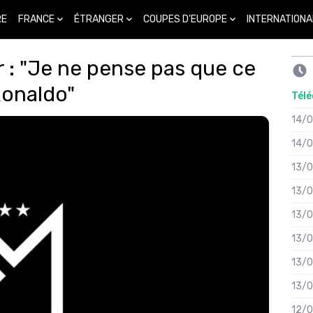
FRANCE
ÉTRANGER
COUPES D'EUROPE
INTERNATIONA
RE
r : "Je ne pense pas que ce
Ronaldo"
Télé
14/
14/
13/
13/
13/
13/
13/
13/
12/