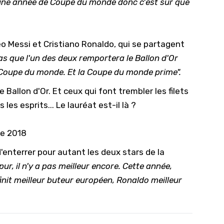
 une année de Coupe du monde donc c'est sûr que
10/
09/
 Messi et Cristiano Ronaldo, qui se partagent
09/
as que l'un des deux remportera le Ballon d'Or
09/
 Coupe du monde. Et la Coupe du monde prime".
09/
e Ballon d'Or. Et ceux qui font trembler les filets
09/
les esprits... Le lauréat est-il là ?
09/
08/
e 2018
'enterrer pour autant les deux stars de la
pur, il n'y a pas meilleur encore. Cette année,
finit meilleur buteur européen, Ronaldo meilleur