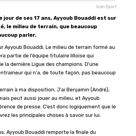
Icon Sport
10/
e jour de ses 17 ans, Ayyoub Bouaddi est sur
09/
, le milieu de terrain, que beaucoup
09/
aucoup parler.
09/
ur Ayyoub Bouaddi. Le milieu de terrain formé au
09/
a partie de l'équipe titulaire lilloise qui
09/
de la dernière Ligue des champions. D'une
09/
 entraineur qui n'a, de toute façon, pas beaucoup
08/
 terrain à ma disposition. J’ai Benjamin (André),
 mais peut aussi jouer au milieu, et Ayyoub
érence de presse. C'est donc logiquement que le
vrez les principales choses à savoir sur lui.
ans, Ayyoub Bouaddi remporte la finale du