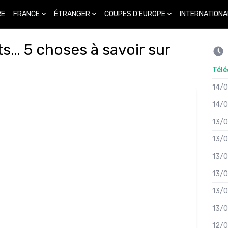
FRANCE
ÉTRANGER
COUPES D'EUROPE
INTERNATIONA
RE
s… 5 choses à savoir sur
Télé
14/
14/
13/
13/
13/
13/
13/
13/
12/