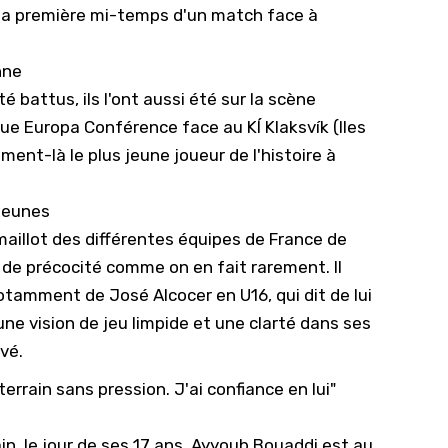
e la première mi-temps d'un match face à
nne
é battus, ils l'ont aussi été sur la scène
ue Europa Conférence face au KÍ Klaksvík (Iles
nt-là le plus jeune joueur de l'histoire à
 jeunes
maillot
des différentes équipes de France de
de précocité comme on en fait rarement. Il
notamment de José Alcocer en U16, qui dit de lui
une vision de jeu limpide et une clarté dans ses
vé.
 terrain sans pression. J'ai confiance en lui"
in, le jour de ses 17 ans, Ayyoub Bouaddi est au