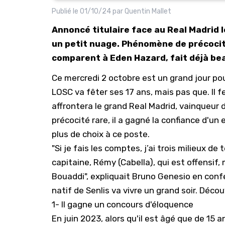
Publié le
01/10/24
par
Quentin Mallet
Annoncé titulaire face au Real Madrid l
un petit nuage. Phénomène de précocité
comparent à Eden Hazard, fait déjà be
Ce mercredi 2 octobre est un grand jour po
LOSC
va fêter ses 17 ans, mais pas que. Il fer
affrontera le grand Real Madrid, vainqueur 
précocité rare, il a gagné la confiance d'un
plus de choix à ce poste.
"Si je fais les comptes, j’ai trois milieux de
capitaine, Rémy (Cabella), qui est offensif,
Bouaddi", expliquait Bruno Genesio en conf
natif de Senlis va vivre un grand soir. Décou
1- Il gagne un concours d'éloquence
En juin 2023, alors qu'il est âgé que de 15 