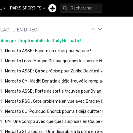
L
PARIS SPORTIFS
Changer de thème
L'ACTU EN DIRECT
chargez l'appli mobile de DailyMercato !
01
Mercato ASSE : Encore un refus pour Varane !
01
Mercato Lens : Morgan Guilavogui dans les pas de Will Still ?
01
Mercato ASSE : Ça se précise pour Zuriko Davitashvili
01
Mercato OM : Medhi Benatia a déjà trouvé le remplaçant de Robinio
01
Mercato ASSE : Porte de sortie trouvée pour Dylan Batubinsika
01
Mercato PSG : Gros problème en vue avec Bradley Barcola ?
01
Mercato OL : Pourquoi Endrick pourrait déjà quitter Lyon en janvier
01
OM : Une compo avec quelques surprises en Coupe de France
01
Mercato Strasbourg : Un indésirable a la cote en Serie A