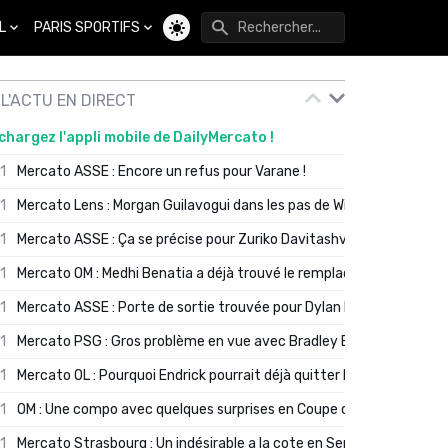
L
PARIS SPORTIFS
Changer de thème
L'ACTU EN DIRECT
chargez l'appli mobile de DailyMercato !
01
Mercato ASSE : Encore un refus pour Varane !
01
Mercato Lens : Morgan Guilavogui dans les pas de Will Still ?
01
Mercato ASSE : Ça se précise pour Zuriko Davitashvili
01
Mercato OM : Medhi Benatia a déjà trouvé le remplaçant de Robinio
01
Mercato ASSE : Porte de sortie trouvée pour Dylan Batubinsika
01
Mercato PSG : Gros problème en vue avec Bradley Barcola ?
01
Mercato OL : Pourquoi Endrick pourrait déjà quitter Lyon en janvier
01
OM : Une compo avec quelques surprises en Coupe de France
01
Mercato Strasbourg : Un indésirable a la cote en Serie A