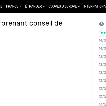
FRANCE
ÉTRANGER
COUPES D'EUROPE
INTERNATIONA
RE
urprenant conseil de
Télé
14/
14/
13/
13/
13/
13/
13/
13/
12/