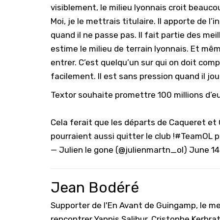
visiblement, le milieu lyonnais croit beauco
Moi, je le mettrais titulaire. Il apporte de l
quand il ne passe pas. Il fait partie des me
estime le milieu de terrain lyonnais. Et même
entrer. C’est quelqu’un sur qui on doit comp
facilement. Il est sans pression quand il jou
Textor souhaite promettre 100 millions d’e
Cela ferait que les départs de Caqueret et
pourraient aussi quitter le club !
#TeamOL
p
— Julien le gone (@julienmartn_ol)
June 14
Jean Bodéré
Supporter de l'En Avant de Guingamp, le mei
rencontrer Yannis Salibur, Cristophe Kerbr