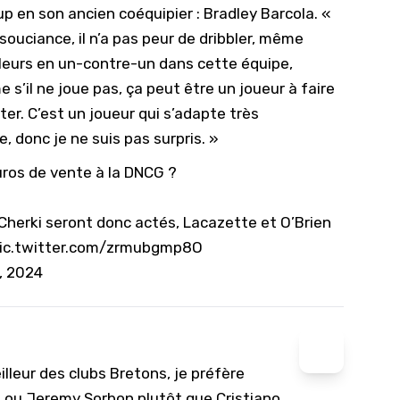
up en son ancien coéquipier : Bradley Barcola. «
’insouciance, il n’a pas peur de dribbler, même
illeurs en un-contre-un dans cette équipe,
 s’il ne joue pas, ça peut être un joueur à faire
ter. C’est un joueur qui s’adapte très
e, donc je ne suis pas surpris. »
uros de vente à la DNCG ?
 Cherki seront donc actés, Lacazette et O’Brien
ic.twitter.com/zrmubgmp8O
, 2024
lleur des clubs Bretons, je préfère
at ou Jeremy Sorbon plutôt que Cristiano