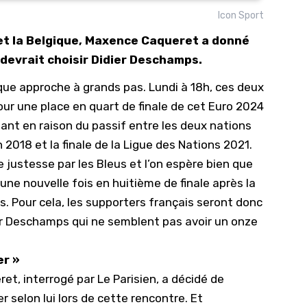
Icon Sport
10/
 et la Belgique, Maxence Caqueret a donné
09/
 devrait choisir Didier Deschamps.
09/
ique approche à grands pas. Lundi à 18h, ces deux
09/
ur une place en quart de finale de cet Euro 2024
09/
ant en raison du passif entre les deux nations
09/
2018 et la finale de la Ligue des Nations 2021.
09/
justesse par les Bleus et l’on espère bien que
08/
e nouvelle fois en huitième de finale après la
ns. Pour cela, les supporters français seront donc
ier Deschamps qui ne semblent pas avoir un onze
er »
t, interrogé par Le Parisien, a décidé de
 selon lui lors de cette rencontre. Et