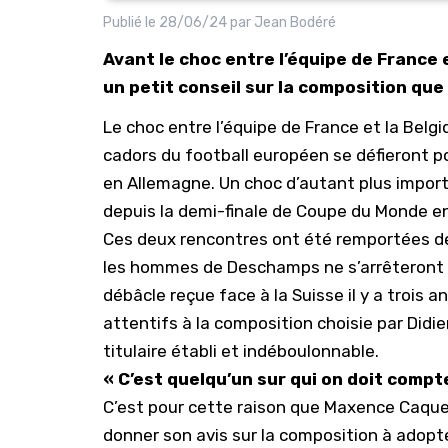
Publié le
28/06/24
par
Jean Bodéré
Avant le choc entre l’équipe de France
un petit conseil sur la composition que
Le choc entre l’équipe de France et la Belg
cadors du football européen se défieront po
en Allemagne. Un choc d’autant plus import
depuis la demi-finale de Coupe du Monde en 
Ces deux rencontres ont été remportées de 
les hommes de Deschamps ne s’arrêteront un
débâcle reçue face à la Suisse il y a trois a
attentifs à la composition choisie par Did
titulaire établi et indéboulonnable.
« C’est quelqu’un sur qui on doit compt
C’est pour cette raison que Maxence Caquere
donner son avis sur la composition à adopter