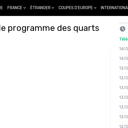
FRANCE
ÉTRANGER
COUPES D'EUROPE
INTERNATIONA
RE
le programme des quarts
Télé
14/
14/
13/
13/
13/
13/
13/
13/
12/