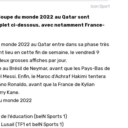
Icon Sport
10/
a Coupe du monde 2022 au Qatar sont
09/
plet ci-dessous, avec notamment France-
09/
09/
u monde 2022
au Qatar entre dans sa phase très
09/
nt lieu en cette fin de semaine, le vendredi 9
09/
ux grosses affiches par jour.
09/
ce au Brésil de Neymar, avant que les Pays-Bas de
08/
 Messi. Enfin, le Maroc d'Achraf Hakimi tentera
iano Ronaldo, avant que la France de Kylian
rry Kane.
du monde 2022
 de l'éducation (beIN Sports 1)
Lusail (TF1 et beIN Sports 1)