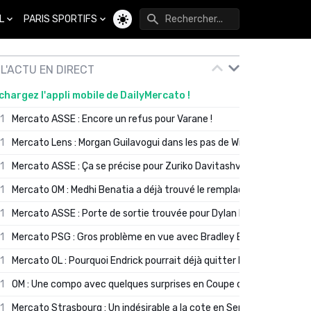
L
PARIS SPORTIFS
Changer de thème
L'ACTU EN DIRECT
chargez l'appli mobile de DailyMercato !
01
Mercato ASSE : Encore un refus pour Varane !
01
Mercato Lens : Morgan Guilavogui dans les pas de Will Still ?
01
Mercato ASSE : Ça se précise pour Zuriko Davitashvili
01
Mercato OM : Medhi Benatia a déjà trouvé le remplaçant de Robinio
01
Mercato ASSE : Porte de sortie trouvée pour Dylan Batubinsika
01
Mercato PSG : Gros problème en vue avec Bradley Barcola ?
01
Mercato OL : Pourquoi Endrick pourrait déjà quitter Lyon en janvier
01
OM : Une compo avec quelques surprises en Coupe de France
01
Mercato Strasbourg : Un indésirable a la cote en Serie A