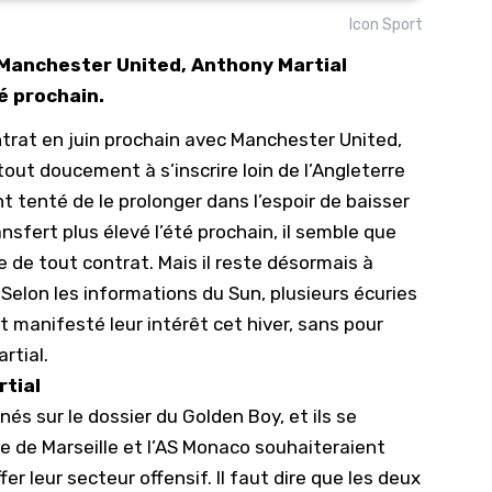
Icon Sport
10/
c Manchester United, Anthony Martial
09/
té prochain.
09/
ntrat en juin prochain avec
Manchester United
,
09/
out doucement à s’inscrire loin de l’Angleterre
09/
nt tenté de le prolonger dans l’espoir de baisser
09/
nsfert plus élevé l’été prochain, il semble que
09/
re de tout contrat. Mais il reste désormais à
08/
. Selon les informations du Sun, plusieurs écuries
 manifesté leur intérêt cet hiver, sans pour
rtial.
rtial
és sur le dossier du Golden Boy, et ils se
ue de Marseille et l’AS Monaco souhaiteraient
fer leur secteur offensif. Il faut dire que les deux