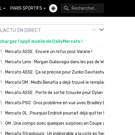
L
PARIS SPORTIFS
Changer de thème
L'ACTU EN DIRECT
chargez l'appli mobile de DailyMercato !
01
Mercato ASSE : Encore un refus pour Varane !
01
Mercato Lens : Morgan Guilavogui dans les pas de Will Still ?
01
Mercato ASSE : Ça se précise pour Zuriko Davitashvili
01
Mercato OM : Medhi Benatia a déjà trouvé le remplaçant de Robinio
01
Mercato ASSE : Porte de sortie trouvée pour Dylan Batubinsika
01
Mercato PSG : Gros problème en vue avec Bradley Barcola ?
01
Mercato OL : Pourquoi Endrick pourrait déjà quitter Lyon en janvier
01
OM : Une compo avec quelques surprises en Coupe de France
01
Mercato Strasbourg : Un indésirable a la cote en Serie A