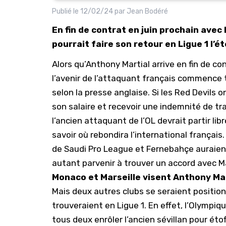
Publié le
12/02/24
par
Jean Bodéré
En fin de contrat en juin prochain ave
pourrait faire son retour en Ligue 1 l’é
Alors qu’Anthony Martial arrive en fin de co
l’avenir de l’attaquant français commence t
selon la presse anglaise. Si les Red Devils o
son salaire et recevoir une indemnité de tra
l’ancien attaquant de l’OL devrait partir lib
savoir où rebondira l’international français
de Saudi Pro League et Fernebahçe auraient
autant parvenir à trouver un accord avec Ma
Monaco et Marseille visent Anthony Ma
Mais deux autres clubs se seraient positionn
trouveraient en Ligue 1. En effet, l’Olympiq
tous deux enrôler l’ancien sévillan pour étof