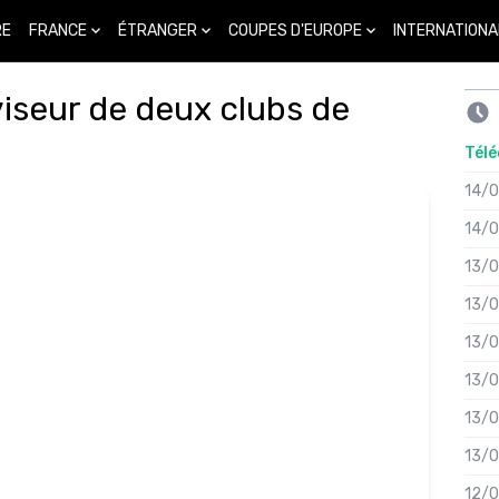
FRANCE
ÉTRANGER
COUPES D'EUROPE
INTERNATIONA
RE
viseur de deux clubs de
Télé
14/
14/
13/
13/
13/
13/
13/
13/
12/