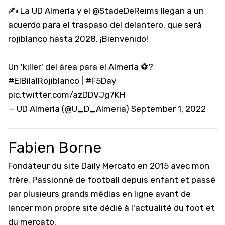
✍️ La UD Almería y el
@StadeDeReims
llegan a un
acuerdo para el traspaso del delantero, que será
rojiblanco hasta 2028. ¡Bienvenido!
Un 'killer' del área para el Almería ⚽️?
#ElBilalRojiblanco
|
#F5Day
pic.twitter.com/azDDVJg7KH
— UD Almería (@U_D_Almeria)
September 1, 2022
Fabien Borne
Fondateur du site Daily Mercato en 2015 avec mon
frère. Passionné de football depuis enfant et passé
par plusieurs grands médias en ligne avant de
lancer mon propre site dédié à l'actualité du foot et
du mercato.