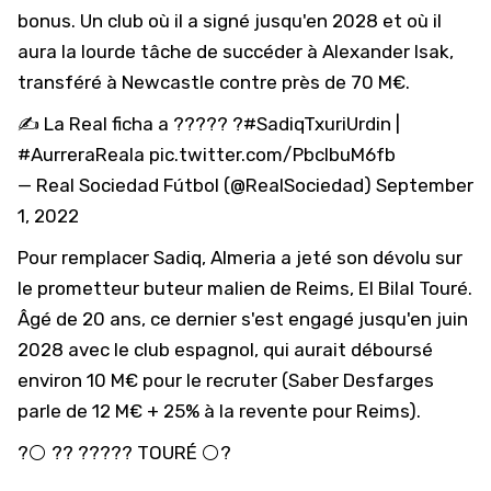
bonus. Un club où il a signé jusqu'en 2028 et où il
aura la lourde tâche de succéder à Alexander Isak,
transféré à Newcastle contre près de 70 M€.
✍ La Real ficha a ????? ?
#SadiqTxuriUrdin
|
#AurreraReala
pic.twitter.com/PbclbuM6fb
— Real Sociedad Fútbol (@RealSociedad)
September
1, 2022
Pour remplacer Sadiq, Almeria a jeté son dévolu sur
le prometteur buteur malien de Reims, El Bilal Touré.
Âgé de 20 ans, ce dernier s'est engagé jusqu'en juin
2028 avec le club espagnol, qui aurait déboursé
environ 10 M€ pour le recruter (Saber Desfarges
parle de 12 M€ + 25% à la revente pour Reims).
?⚪️ ?? ????? TOURÉ ⚪️?