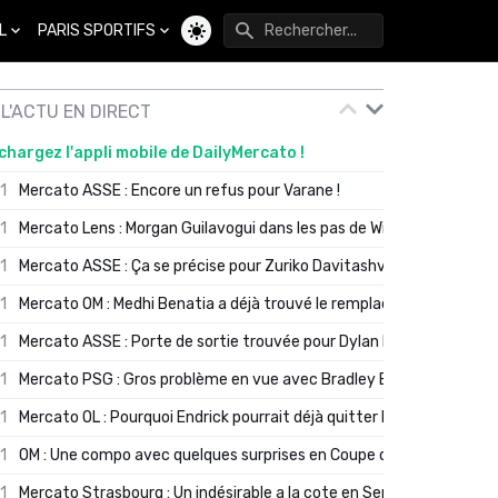
L
PARIS SPORTIFS
Changer de thème
L'ACTU EN DIRECT
chargez l'appli mobile de DailyMercato !
01
Mercato ASSE : Encore un refus pour Varane !
01
Mercato Lens : Morgan Guilavogui dans les pas de Will Still ?
01
Mercato ASSE : Ça se précise pour Zuriko Davitashvili
01
Mercato OM : Medhi Benatia a déjà trouvé le remplaçant de Robinio
01
Mercato ASSE : Porte de sortie trouvée pour Dylan Batubinsika
01
Mercato PSG : Gros problème en vue avec Bradley Barcola ?
01
Mercato OL : Pourquoi Endrick pourrait déjà quitter Lyon en janvier
01
OM : Une compo avec quelques surprises en Coupe de France
01
Mercato Strasbourg : Un indésirable a la cote en Serie A