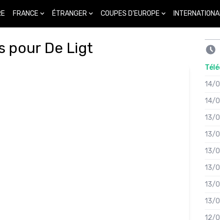
FRANCE
ÉTRANGER
COUPES D'EUROPE
INTERNATIONA
RE
 pour De Ligt
Télé
14/
14/
13/
13/
13/
13/
13/
13/
12/