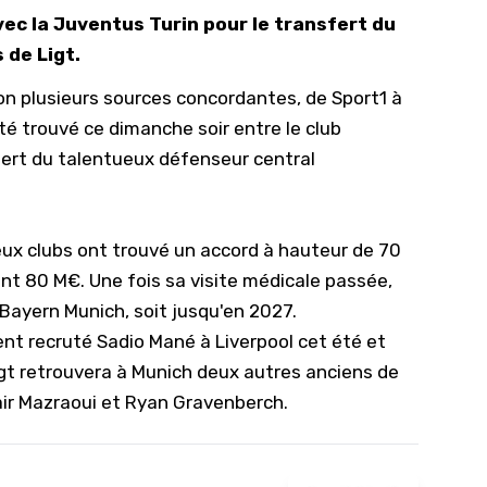
ec la Juventus Turin pour le transfert du
10/
 de Ligt.
09/
elon plusieurs sources concordantes, de
Sport1
à
09/
été trouvé ce dimanche soir entre le club
09/
sfert du talentueux défenseur central
09/
09/
09/
ux clubs ont trouvé un accord à hauteur de 70
nt 80 M€. Une fois sa visite médicale passée,
08/
 Bayern Munich, soit jusqu'en 2027.
nt recruté Sadio Mané à Liverpool cet été et
t retrouvera à Munich deux autres anciens de
ir Mazraoui et Ryan Gravenberch.