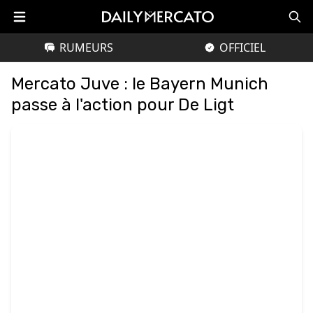
RUMEURS
OFFICIEL
Mercato Juve : le Bayern Munich
passe à l'action pour De Ligt