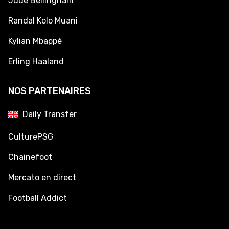
Jude Bellingham
Randal Kolo Muani
Kylian Mbappé
Erling Haaland
NOS PARTENAIRES
Daily Transfer
CulturePSG
Chainefoot
Mercato en direct
Football Addict