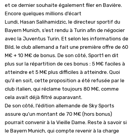
et ce dernier souhaite également filer en Bavière.
Encore quelques millions d'écart
Lundi, Hasan Salihamidzic, le directeur sportif du
Bayern Munich, s'est rendu à Turin afin de négocier
avec la Juventus Turin. Et selon les informations de
Bild
, le club allemand a fait une première offre de 60
M€ + 10 M€ de bonus. De son côté,
Sport1
en dit
plus sur la répartition de ces bonus : 5 M€ faciles à
atteindre et 5 M€ plus difficiles à atteindre. Quoi
qu'il en soit, cette proposition a été refusée par le
club italien, qui réclame toujours 80 M€, comme
cela avait déjà filtré auparavant.
De son côté, l'édition allemande de
Sky Sports
assure qu'un montant de 70 M€ (hors bonus)
pourrait convenir à la Vieille Dame. Reste à savoir si
le Bayern Munich, qui compte revenir à la charge