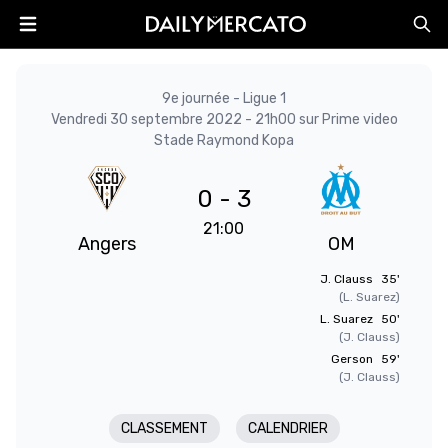
9e journée - Ligue 1
Vendredi 30 septembre 2022 - 21h00 sur Prime video
Stade Raymond Kopa
0 - 3
21:00
Angers
OM
J. Clauss
35'
(L. Suarez)
L. Suarez
50'
(J. Clauss)
Gerson
59'
(J. Clauss)
CLASSEMENT
CALENDRIER