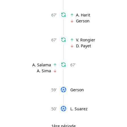
67'
A. Harit
Gerson
67'
V. Rongier
D. Payet
A. Salama
67'
A. Sima
59'
Gerson
50'
L. Suarez
1ère période