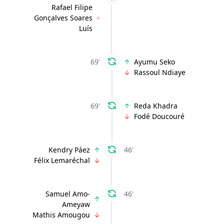
Rafael Filipe
Gonçalves Soares
Luís
69'
Ayumu Seko
Rassoul Ndiaye
69'
Reda Khadra
Fodé Doucouré
Kendry Páez
46'
Félix Lemaréchal
Samuel Amo-
46'
Ameyaw
Mathis Amougou