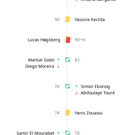
90'
Yassine Kechta
Lucas Høgsberg
90'+4
Martial Godo
82'
Diego Moreira
76'
Simon Ebonog
Abdoulaye Touré
74'
Yanis Zouaoui
Samir El Mourabet
70'