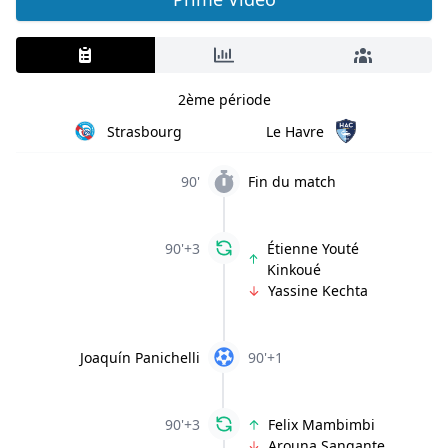
2ème période
Strasbourg
Le Havre
90'
Fin du match
90'+3
Étienne Youté
Kinkoué
Yassine Kechta
Joaquín Panichelli
90'+1
90'+3
Felix Mambimbi
Arouna Sangante