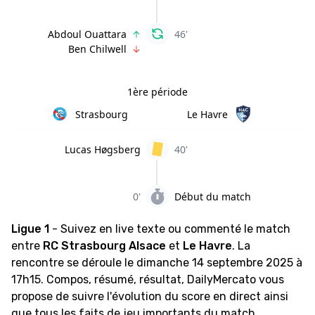
Abdoul Ouattara
46'
Ben Chilwell
1ère période
Strasbourg
Le Havre
Lucas Høgsberg
40'
0'
Début du match
Ligue 1
- Suivez en live texte ou commenté le match
entre
RC Strasbourg Alsace
et
Le Havre
. La
rencontre se déroule le dimanche 14 septembre 2025 à
17h15. Compos, résumé, résultat, DailyMercato vous
propose de suivre l'évolution du score en direct ainsi
que tous les faits de jeu importants du match.