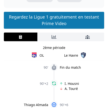
Regardez la Ligue 1 gratuitement en testant
Prime Video
2ème période
OL
Le Havre
90'
Fin du match
90'+2
I. Housni
A. Touré
Thiago Almada
90'+6