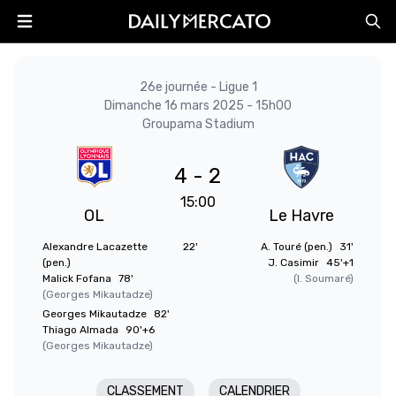
26e journée - Ligue 1
Dimanche 16 mars 2025 - 15h00
Groupama Stadium
4 - 2
15:00
OL
Le Havre
Alexandre Lacazette
22'
A. Touré (pen.)
31'
(pen.)
J. Casimir
45'+1
Malick Fofana
78'
(I. Soumaré)
(Georges Mikautadze)
Georges Mikautadze
82'
Thiago Almada
90'+6
(Georges Mikautadze)
CLASSEMENT
CALENDRIER