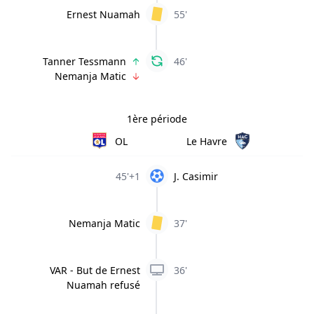
Ernest Nuamah
55'
Tanner Tessmann
46'
Nemanja Matic
1ère période
OL
Le Havre
45'+1
J. Casimir
Nemanja Matic
37'
VAR - But de Ernest
36'
Nuamah refusé