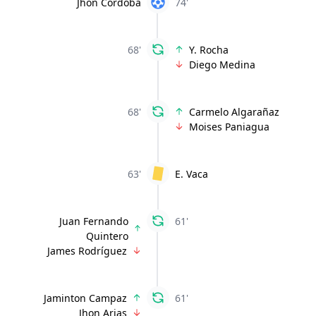
Jhon Córdoba
74'
68'
Y. Rocha
Diego Medina
68'
Carmelo Algarañaz
Moises Paniagua
63'
E. Vaca
Juan Fernando
61'
Quintero
James Rodríguez
Jaminton Campaz
61'
Jhon Arias