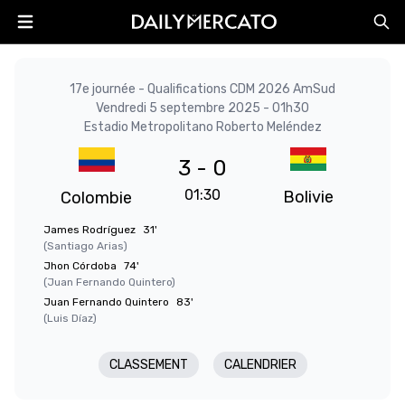
17e journée - Qualifications CDM 2026 AmSud
Vendredi 5 septembre 2025 - 01h30
Estadio Metropolitano Roberto Meléndez
3 - 0
01:30
Bolivie
Colombie
James Rodríguez
31'
(Santiago Arias)
Jhon Córdoba
74'
(Juan Fernando Quintero)
Juan Fernando Quintero
83'
(Luis Díaz)
CLASSEMENT
CALENDRIER