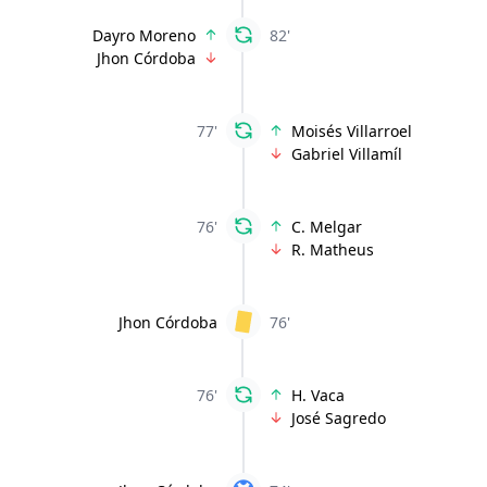
Dayro Moreno
82'
Jhon Córdoba
77'
Moisés Villarroel
Gabriel Villamíl
76'
C. Melgar
R. Matheus
Jhon Córdoba
76'
76'
H. Vaca
José Sagredo