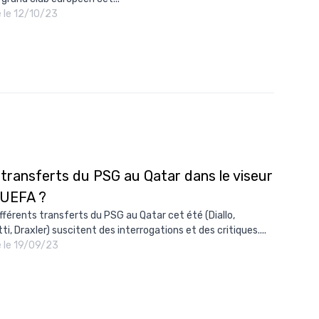
é le 12/10/23
10/
09/
09/
09/
09/
09/
09/
 transferts du PSG au Qatar dans le viseur
08/
l'UEFA ?
ifférents transferts du PSG au Qatar cet été (Diallo,
ti, Draxler) suscitent des interrogations et des critiques....
é le 19/09/23