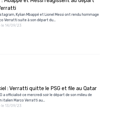
 : Mbappé et Messi réagissent au départ
erratti
nstagram, Kylian Mbappé et Lionel Messi ont rendu hommage
o Verratti suite à son départ du...
é le 14/09/23
ciel : Verratti quitte le PSG et file au Qatar
 a officialisé ce mercredi soir le départ de son milieu de
n italien Marco Verratti au...
é le 13/09/23