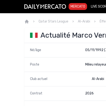
MERCATO
LIVE SCO
Qatar Stars League
Al-Arabi
Éffe
Actualité Marco Verr
Né/âge
05/11/1992 (
Poste
Milieu relayeu
Club actuel
Al-Arabi
Contrat
2026