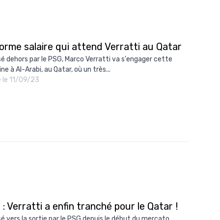
orme salaire qui attend Verratti au Qatar
é dehors par le PSG, Marco Verratti va s'engager cette
e à Al-Arabi, au Qatar, où un très...
é le 11/09/23
: Verratti a enfin tranché pour le Qatar !
é vers la sortie par le PSG depuis le début du mercato,