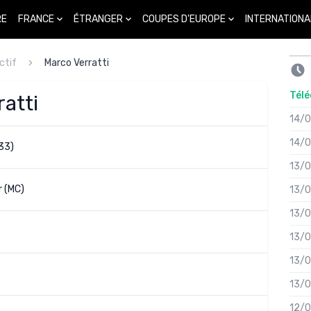
FRANCE
ÉTRANGER
COUPES D'EUROPE
INTERNATIONA
RE
ctif
Marco Verratti
Télé
atti
14/
14/
33)
13/
r (MC)
13/
13/
13/
13/
13/
12/