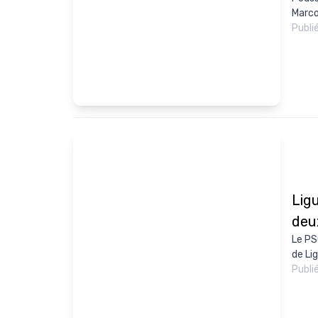
Marco
Publi
Ligu
deu
Le PS
de Li
Publi