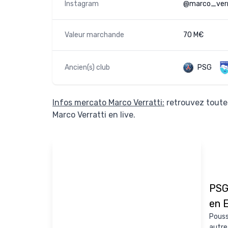
Instagram
@marco_verr
Valeur marchande
70 M€
Ancien(s) club
PSG
Infos mercato Marco Verratti:
retrouvez toutes
Marco Verratti en live.
PSG 
en 
Poussé
autre