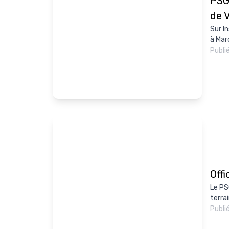
PSG
de V
Sur I
à Marc
Publi
Offi
Le PSG
terrai
Publi