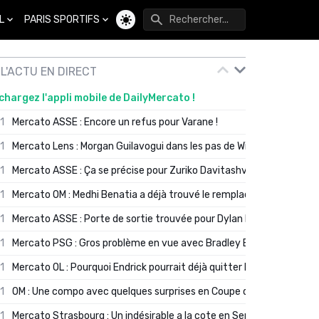
L
PARIS SPORTIFS
Changer de thème
L'ACTU EN DIRECT
chargez l'appli mobile de DailyMercato !
01
Mercato ASSE : Encore un refus pour Varane !
01
Mercato Lens : Morgan Guilavogui dans les pas de Will Still ?
01
Mercato ASSE : Ça se précise pour Zuriko Davitashvili
01
Mercato OM : Medhi Benatia a déjà trouvé le remplaçant de Robinio
01
Mercato ASSE : Porte de sortie trouvée pour Dylan Batubinsika
01
Mercato PSG : Gros problème en vue avec Bradley Barcola ?
01
Mercato OL : Pourquoi Endrick pourrait déjà quitter Lyon en janvier
01
OM : Une compo avec quelques surprises en Coupe de France
01
Mercato Strasbourg : Un indésirable a la cote en Serie A