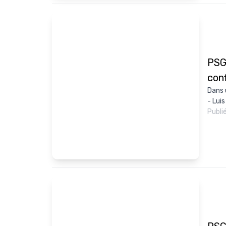
PSG 
con
Dans 
- Luis
Publi