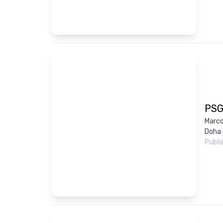
PSG 
Marco 
Doha p
Publi