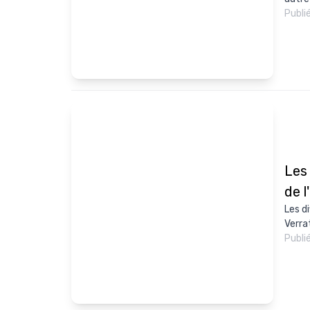
Publi
Les
de 
Les d
Verrat
Publi