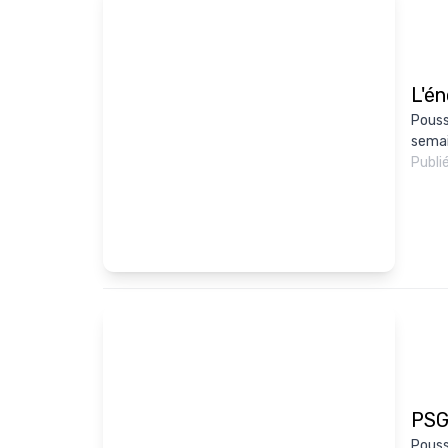
L'én
Pouss
semain
Publi
PSG 
Pouss