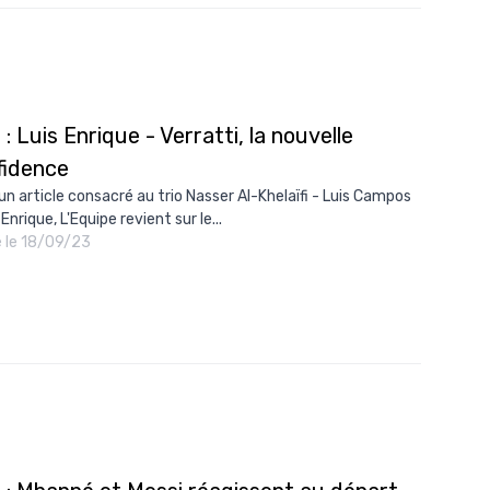
: Luis Enrique - Verratti, la nouvelle
fidence
un article consacré au trio Nasser Al-Khelaïfi - Luis Campos
 Enrique, L'Equipe revient sur le...
é le 18/09/23