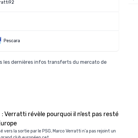
atti92
12/
12/
12/
12/
Pescara
12/
11/0
 les dernières infos transferts du mercato de
11/0
11/0
11/0
10/
: Verratti révèle pourquoi il n'est pas resté
10/
Europe
10/
 vers la sortie par le PSG, Marco Verratti n'a pas rejoint un
10/
 grand club européen cet...