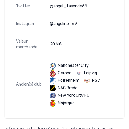
Twitter
@angel_tasende69
Instagram
@angelino_69
Valeur
20 M€
marchande
Manchester City
Gérone
Leipzig
Hoffenheim
PSV
Ancien(s) club
NAC Breda
New York City FC
Majorque
Infos mercato José Angeliño:
retrouvez toutes les