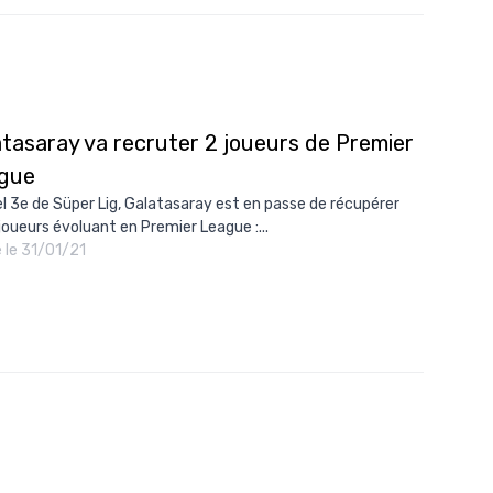
atasaray va recruter 2 joueurs de Premier
gue
l 3e de Süper Lig, Galatasaray est en passe de récupérer
joueurs évoluant en Premier League :...
é le 31/01/21