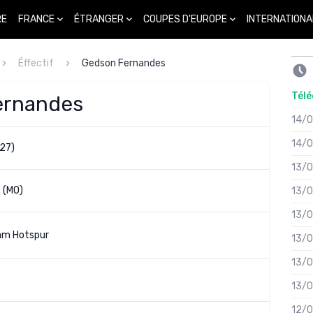
FRANCE
ÉTRANGER
COUPES D'EUROPE
INTERNATIONA
RE
Éffectif
Gedson Fernandes
Télé
ernandes
14/
14/
27)
13/
f (MO)
13/
13/
am Hotspur
13/
13/
13/
12/