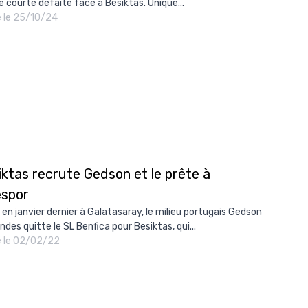
e courte défaite face à Besiktas. Unique...
10/
é le 25/10/24
09/
09/
09/
09/
09/
09/
iktas recrute Gedson et le prête à
08/
espor
 en janvier dernier à Galatasaray, le milieu portugais Gedson
ndes quitte le SL Benfica pour Besiktas, qui...
é le 02/02/22