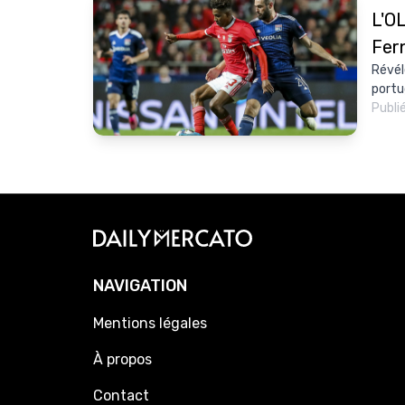
L'O
Fer
Révél
portu
Publi
NAVIGATION
Mentions légales
À propos
Contact