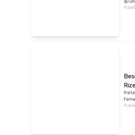
qu'un
Publi
Bes
Riz
Prêté
Ferna
Publi