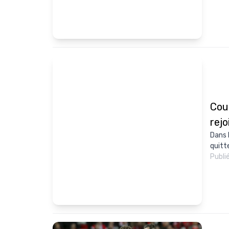
Cou
rej
Dans 
quitt
Publi