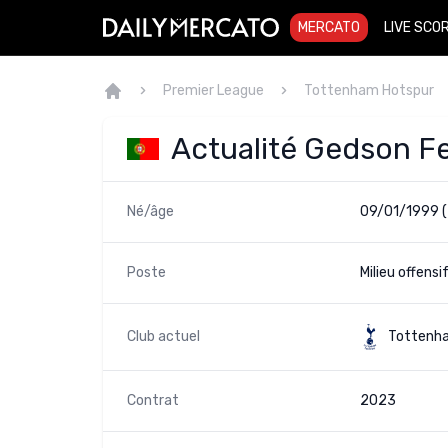
MERCATO
LIVE SCO
Premier League
Tottenham Hotspur
Actualité Gedson F
Né/âge
09/01/1999 (
Poste
Milieu offensi
Club actuel
Tottenh
Contrat
2023