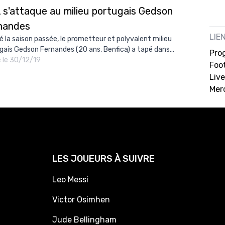
L s'attaque au milieu portugais Gedson
nandes
LIE
é la saison passée, le prometteur et polyvalent milieu
gais Gedson Fernandes (20 ans, Benfica) a tapé dans...
Pro
é le 30/12/19
Foot
Live
Mer
LES JOUEURS À SUIVRE
Leo Messi
Victor Osimhen
Jude Bellingham