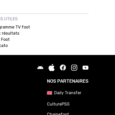
NS UTILES
gramme TV foot
 résultats
 Foot
cato
NOS PARTENAIRES
Daily Transfer
CulturePSG
Chainefoot