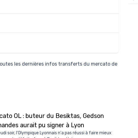
12/
12/
12/
12/
12/
11/0
outes les dernières infos transferts du mercato de
11/0
11/0
11/0
10/
10/
cato OL : buteur du Besiktas, Gedson
nandes aurait pu signer à Lyon
10/
eudi soir, l'Olympique Lyonnais n'a pas réussi à faire mieux
10/