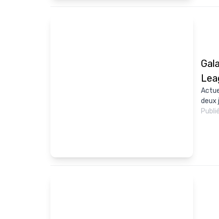
Gal
Lea
Actue
deux 
Publi