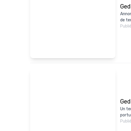
Ged
Annon
de te
Publi
Ged
Un te
portu
Publi