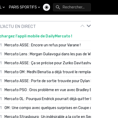
L
PARIS SPORTIFS
Changer de thème
L'ACTU EN DIRECT
chargez l'appli mobile de DailyMercato !
01
Mercato ASSE : Encore un refus pour Varane !
01
Mercato Lens : Morgan Guilavogui dans les pas de Will Still ?
01
Mercato ASSE : Ça se précise pour Zuriko Davitashvili
01
Mercato OM : Medhi Benatia a déjà trouvé le remplaçant de Robinio
01
Mercato ASSE : Porte de sortie trouvée pour Dylan Batubinsika
01
Mercato PSG : Gros problème en vue avec Bradley Barcola ?
01
Mercato OL : Pourquoi Endrick pourrait déjà quitter Lyon en janvier
01
OM : Une compo avec quelques surprises en Coupe de France
01
Mercato Strasbourg : Un indésirable a la cote en Serie A