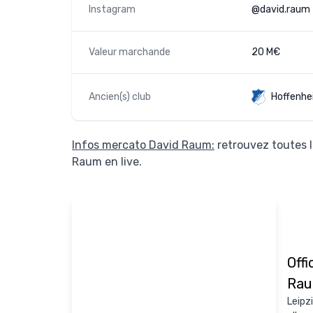
Instagram
@david.raum
Valeur marchande
20 M€
Ancien(s) club
Hoffenhe
Infos mercato David Raum:
retrouvez toutes l
Raum en live.
Offi
Ra
Leipz