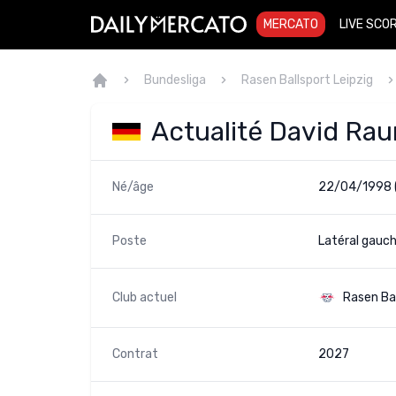
MERCATO
LIVE SCO
Bundesliga
Rasen Ballsport Leipzig
Actualité David Ra
Né/âge
22/04/1998 
Poste
Latéral gauch
Club actuel
Rasen Bal
Contrat
2027