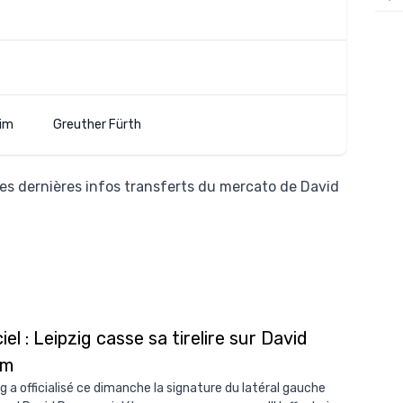
12/
12/
12/
12/
im
Greuther Fürth
12/
11/0
es dernières infos transferts du mercato de David
11/0
11/0
11/0
10/
10/
ciel : Leipzig casse sa tirelire sur David
um
10/
ig a officialisé ce dimanche la signature du latéral gauche
10/