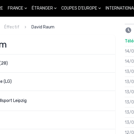
FRANCE
ÉTRANGER
COUPES D'EUROPE
INTERNATIONA
RE
Éffectif
David Raum
Télé
um
14/
14/
(28)
13/
e (LG)
13/
13/
lsport Leipzig
13/
13/
13/
12/