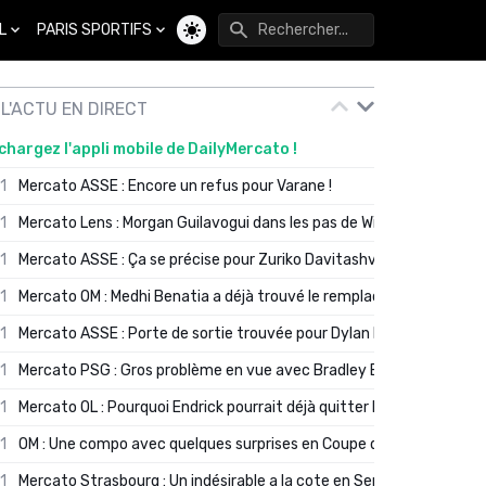
L
PARIS SPORTIFS
Changer de thème
L'ACTU EN DIRECT
chargez l'appli mobile de DailyMercato !
01
Mercato ASSE : Encore un refus pour Varane !
01
Mercato Lens : Morgan Guilavogui dans les pas de Will Still ?
01
Mercato ASSE : Ça se précise pour Zuriko Davitashvili
01
Mercato OM : Medhi Benatia a déjà trouvé le remplaçant de Robinio
01
Mercato ASSE : Porte de sortie trouvée pour Dylan Batubinsika
01
Mercato PSG : Gros problème en vue avec Bradley Barcola ?
01
Mercato OL : Pourquoi Endrick pourrait déjà quitter Lyon en janvier
01
OM : Une compo avec quelques surprises en Coupe de France
01
Mercato Strasbourg : Un indésirable a la cote en Serie A