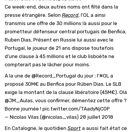
Ce week-end, deux autres noms ont filté dans la
presse étrangère. Selon
Record
, l'OL a ainsi
transmis une offre de 30 millions là aussi pour le
prometteur défenseur central portugais de Benfica,
Ruben Dias. Présent en Russie lui aussi avec le
Portugal, le joueur de 21 ans dispose toutefois
d'une clause à 45 millions et le club lisboète ne
compterait pas le lâcher pour moins.
A la une de
@Record_Portugal
du jour : l'
#OL
a
proposé 30M€ au Benfica pour Rúben Dias. Le SLB
exige la montant de la clause libératoire (45M€). Olá
@JM_Aulas
, vous confirmer, démentez cette offre ?
Bonne journée !
pic.twitter.com/TAadyNjC0P
— Nicolas Vilas (@nicolas_vilas)
28 juillet 2018
En Catalogne, le quotidien
Sport
a aussi fait état ce