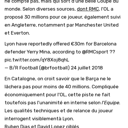
ne compte pas, mais qui sort d'une belle Coupe du
monde. Selon diverses sources,
dont RMC
, l'OL a
proposé 30 millions pour ce joueur, également suivi
en Angleterre, notamment par Manchester United
et Everton.
Lyon have reportedly offered €30m for Barcelona
defender Yerry Mina, according to
@RMCsport
??
pic.twitter.com/qY8Xoj8qhL
— B/R Football (@brfootball)
24 juillet 2018
En Catalogne, on croit savoir que le Barça ne le
lâchera pas pour moins de 40 millions. Compliquée
économiquement pour l'OL, cette piste ne fait
toutefois pas l'unanimité en interne selon
l'Equipe
.
Les qualités techniques et de relance du joueur
interrogent visiblementà Lyon.
Ruben Dias et David Lopez ciblés