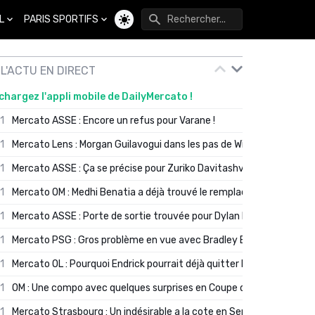
L
PARIS SPORTIFS
Changer de thème
L'ACTU EN DIRECT
chargez l'appli mobile de DailyMercato !
01
Mercato ASSE : Encore un refus pour Varane !
01
Mercato Lens : Morgan Guilavogui dans les pas de Will Still ?
01
Mercato ASSE : Ça se précise pour Zuriko Davitashvili
01
Mercato OM : Medhi Benatia a déjà trouvé le remplaçant de Robinio
01
Mercato ASSE : Porte de sortie trouvée pour Dylan Batubinsika
01
Mercato PSG : Gros problème en vue avec Bradley Barcola ?
01
Mercato OL : Pourquoi Endrick pourrait déjà quitter Lyon en janvier
01
OM : Une compo avec quelques surprises en Coupe de France
01
Mercato Strasbourg : Un indésirable a la cote en Serie A