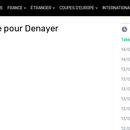
FRANCE
ÉTRANGER
COUPES D'EUROPE
INTERNATIONA
RE
e pour Denayer
Télé
14/
14/
13/
13/
13/
13/
13/
13/
12/