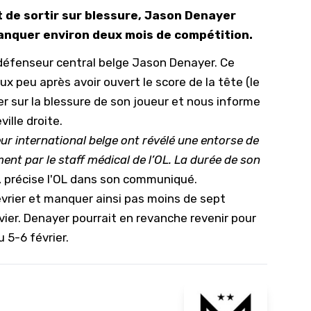
 de sortir sur blessure, Jason Denayer
10/
 manquer environ deux mois de compétition.
09/
 défenseur central belge Jason Denayer. Ce
09/
x peu après avoir ouvert le score de la tête (
le
09/
r sur la blessure de son joueur et nous informe
09/
ille droite.
09/
ur international belge ont révélé une entorse de
09/
nt par le staff médical de l’OL. La durée de son
, précise l'OL dans son communiqué.
08/
évrier et manquer ainsi pas moins de sept
nvier. Denayer pourrait en revanche revenir pour
 5-6 février.