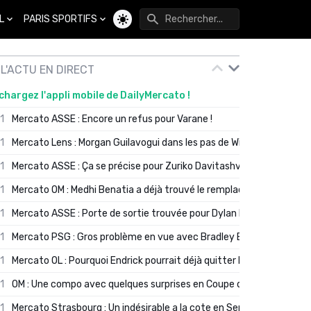
L
PARIS SPORTIFS
Changer de thème
L'ACTU EN DIRECT
chargez l'appli mobile de DailyMercato !
01
Mercato ASSE : Encore un refus pour Varane !
01
Mercato Lens : Morgan Guilavogui dans les pas de Will Still ?
01
Mercato ASSE : Ça se précise pour Zuriko Davitashvili
01
Mercato OM : Medhi Benatia a déjà trouvé le remplaçant de Robinio
01
Mercato ASSE : Porte de sortie trouvée pour Dylan Batubinsika
01
Mercato PSG : Gros problème en vue avec Bradley Barcola ?
01
Mercato OL : Pourquoi Endrick pourrait déjà quitter Lyon en janvier
01
OM : Une compo avec quelques surprises en Coupe de France
01
Mercato Strasbourg : Un indésirable a la cote en Serie A