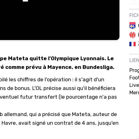
12/
FIC
12/
12/
12/
12/
ppe Mateta quitte l'Olympique Lyonnais. Le
LIE
11/0
ré comme prévu à Mayence, en Bundesliga.
Pro
11/0
Foot
 les chiffres de l'opération : il s'agit d'un
11/0
Live
ons de bonus. L'OL précise aussi qu'il bénéficiera
Mer
11/0
ventuel futur transfert (le pourcentage n'a pas
10/
club allemand, qui a précisé que Mateta, auteur de
10/
 Havre, avait signé un contrat de 4 ans, jusqu'en
10/
10/