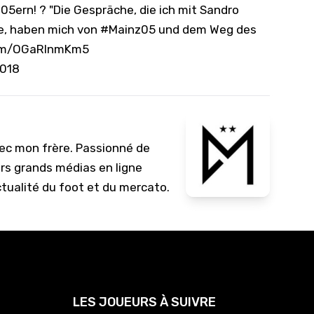
05ern! ? "Die Gespräche, die ich mit Sandro
10/
e, haben mich von
#Mainz05
und dem Weg des
09/
com/OGaRlnmKm5
09/
2018
09/
09/
09/
vec mon frère. Passionné de
09/
urs grands médias en ligne
08/
ctualité du foot et du mercato.
LES JOUEURS À SUIVRE