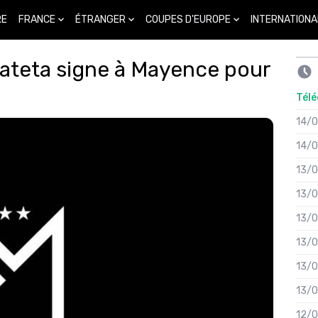
FRANCE
ÉTRANGER
COUPES D'EUROPE
INTERNATIONA
RE
 Mateta signe à Mayence pour
Télé
14/
14/
13/
13/
13/
13/
13/
13/
12/