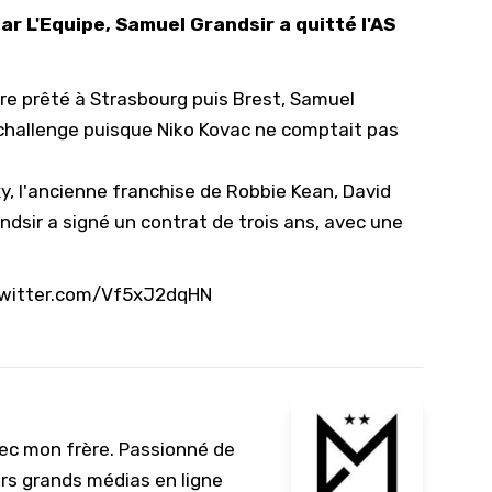
 L'Equipe, Samuel Grandsir a quitté l'AS
10/
09/
re prêté à Strasbourg puis Brest, Samuel
09/
 challenge puisque Niko Kovac ne comptait pas
09/
09/
y, l'ancienne franchise de Robbie Kean, David
09/
dsir a signé un contrat de trois ans, avec une
09/
08/
twitter.com/Vf5xJ2dqHN
vec mon frère. Passionné de
urs grands médias en ligne