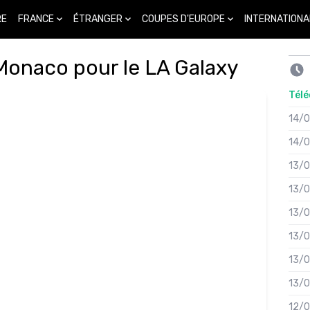
FRANCE
ÉTRANGER
COUPES D'EUROPE
INTERNATIONA
RE
e Monaco pour le LA Galaxy
Télé
14/
14/
13/
13/
13/
13/
13/
13/
12/