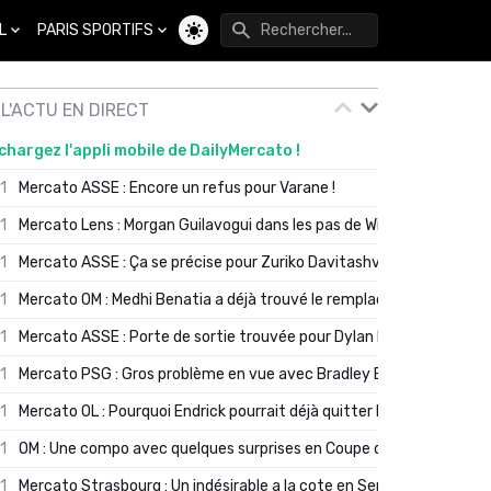
L
PARIS SPORTIFS
Changer de thème
L'ACTU EN DIRECT
chargez l'appli mobile de DailyMercato !
01
Mercato ASSE : Encore un refus pour Varane !
01
Mercato Lens : Morgan Guilavogui dans les pas de Will Still ?
01
Mercato ASSE : Ça se précise pour Zuriko Davitashvili
01
Mercato OM : Medhi Benatia a déjà trouvé le remplaçant de Robinio
01
Mercato ASSE : Porte de sortie trouvée pour Dylan Batubinsika
01
Mercato PSG : Gros problème en vue avec Bradley Barcola ?
01
Mercato OL : Pourquoi Endrick pourrait déjà quitter Lyon en janvier
01
OM : Une compo avec quelques surprises en Coupe de France
01
Mercato Strasbourg : Un indésirable a la cote en Serie A