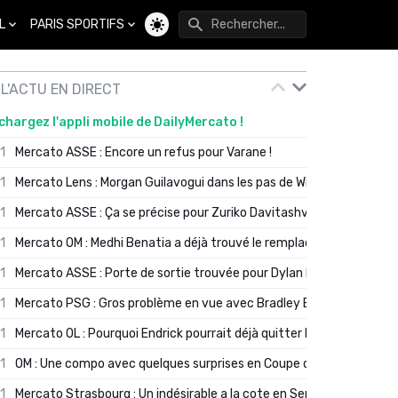
L
PARIS SPORTIFS
Changer de thème
L'ACTU EN DIRECT
chargez l'appli mobile de DailyMercato !
01
Mercato ASSE : Encore un refus pour Varane !
01
Mercato Lens : Morgan Guilavogui dans les pas de Will Still ?
01
Mercato ASSE : Ça se précise pour Zuriko Davitashvili
01
Mercato OM : Medhi Benatia a déjà trouvé le remplaçant de Robinio
01
Mercato ASSE : Porte de sortie trouvée pour Dylan Batubinsika
01
Mercato PSG : Gros problème en vue avec Bradley Barcola ?
01
Mercato OL : Pourquoi Endrick pourrait déjà quitter Lyon en janvier
01
OM : Une compo avec quelques surprises en Coupe de France
01
Mercato Strasbourg : Un indésirable a la cote en Serie A