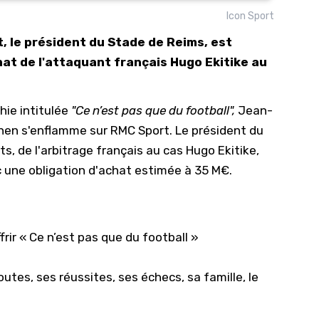
Icon Sport
10/
t, le président du Stade de Reims, est
09/
hat de l'attaquant français Hugo Ekitike au
09/
09/
hie intitulée
"Ce n’est pas que du football"
,
Jean-
09/
Rothen s'enflamme sur
RMC Sport
. Le président du
09/
, de l'arbitrage français au cas Hugo Ekitike,
09/
ec une obligation d'achat estimée à 35 M€.
08/
frir « Ce n’est pas que du football »
utes, ses réussites, ses échecs, sa famille, le