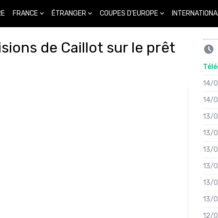
FRANCE
ÉTRANGER
COUPES D'EUROPE
INTERNATIONA
RE
sions de Caillot sur le prêt
Télé
14/
14/
13/
13/
13/
13/
13/
13/
12/