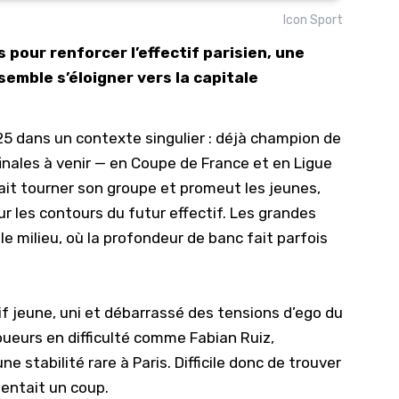
Icon Sport
10/
 pour renforcer l’effectif parisien, une
09/
semble s’éloigner vers la capitale
09/
09/
5 dans un contexte singulier : déjà champion de
09/
finales à venir — en Coupe de France et en
Ligue
09/
ait tourner son groupe et promeut les jeunes,
09/
ur les contours du futur effectif. Les grandes
08/
 le milieu, où la profondeur de banc fait parfois
if jeune, uni et débarrassé des tensions d’ego du
joueurs en difficulté comme Fabian Ruiz,
ne stabilité rare à Paris. Difficile donc de trouver
entait un coup.