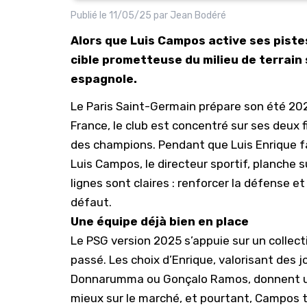
Publié le
11/05/25
par
Jean Bodéré
Alors que Luis Campos active ses pistes
cible prometteuse du milieu de terrain 
espagnole.
Le
Paris Saint-Germain
prépare son été 202
France, le club est concentré sur ses deux 
des champions
. Pendant que Luis Enrique f
Luis Campos, le directeur sportif, planche s
lignes sont claires : renforcer la défense et
défaut.
Une équipe déjà bien en place
Le PSG version 2025 s’appuie sur un collect
passé. Les choix d’Enrique, valorisant des 
Donnarumma
ou
Gonçalo Ramos
, donnent u
mieux sur le marché, et pourtant, Campos t