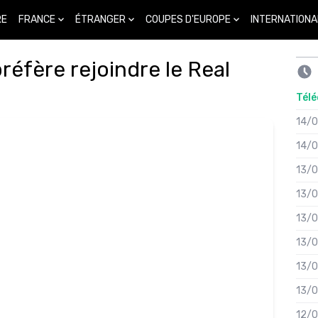
FRANCE
ÉTRANGER
COUPES D'EUROPE
INTERNATIONA
RE
réfère rejoindre le Real
Télé
14/
14/
13/
13/
13/
13/
13/
13/
12/