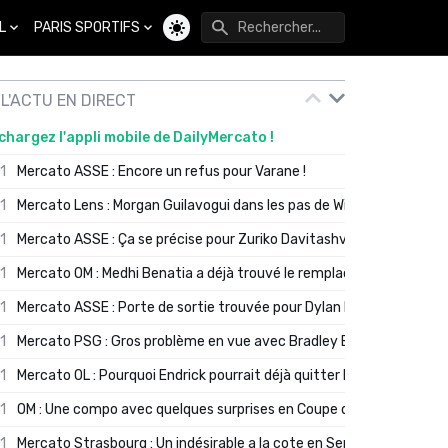
L
PARIS SPORTIFS
Changer de thème
L'ACTU EN DIRECT
chargez l'appli mobile de DailyMercato !
01
Mercato ASSE : Encore un refus pour Varane !
01
Mercato Lens : Morgan Guilavogui dans les pas de Will Still ?
01
Mercato ASSE : Ça se précise pour Zuriko Davitashvili
01
Mercato OM : Medhi Benatia a déjà trouvé le remplaçant de Robinio
01
Mercato ASSE : Porte de sortie trouvée pour Dylan Batubinsika
01
Mercato PSG : Gros problème en vue avec Bradley Barcola ?
01
Mercato OL : Pourquoi Endrick pourrait déjà quitter Lyon en janvier
01
OM : Une compo avec quelques surprises en Coupe de France
01
Mercato Strasbourg : Un indésirable a la cote en Serie A