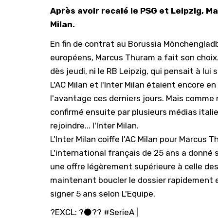
Après avoir recalé le PSG et Leipzig, Mar
Milan.
En fin de contrat au Borussia Mönchengladb
européens, Marcus Thuram a fait son choix.
dès jeudi
, ni le RB Leipzig, qui pensait à l
L'AC Milan et l'Inter Milan étaient encore e
l'avantage ces derniers jours. Mais comme 
confirmé ensuite par plusieurs médias ital
rejoindre... l'Inter Milan.
L'Inter Milan coiffe l'AC Milan pour Marcus 
L'international français de 25 ans a donné s
une offre légèrement supérieure à celle des 
maintenant boucler le dossier rapidement et 
signer 5 ans selon L'Equipe.
?EXCL: ?⚫️??
#SerieA
|