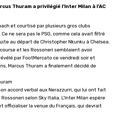
cus Thuram a privilégié l'Inter Milan à l'AC
10/
09/
ach et courtisé par plusieurs gros clubs
09/
 Ce ne sera pas le PSG,
comme cela avait filtré
09/
ui suite au départ de Christopher Nkunku à Chelsea.
09/
n course et les Rossoneri semblaient avoir
09/
révélé par
FootMercato
ce vendredi soir et
09/
iens, Marcus Thuram a finalement décidé de
08/
Thuram
on accord verbal aux Nerazzurri, qui lui ont fait
Rossoneri selon Sky Italia. L'Inter Milan espère
officialiser la venue du Français, qui devrait