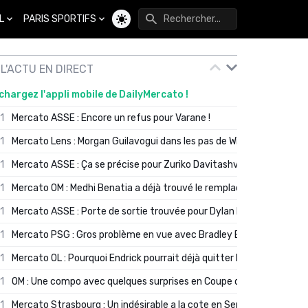
L
PARIS SPORTIFS
Changer de thème
L'ACTU EN DIRECT
chargez l'appli mobile de DailyMercato !
01
Mercato ASSE : Encore un refus pour Varane !
01
Mercato Lens : Morgan Guilavogui dans les pas de Will Still ?
01
Mercato ASSE : Ça se précise pour Zuriko Davitashvili
01
Mercato OM : Medhi Benatia a déjà trouvé le remplaçant de Robinio
01
Mercato ASSE : Porte de sortie trouvée pour Dylan Batubinsika
01
Mercato PSG : Gros problème en vue avec Bradley Barcola ?
01
Mercato OL : Pourquoi Endrick pourrait déjà quitter Lyon en janvier
01
OM : Une compo avec quelques surprises en Coupe de France
01
Mercato Strasbourg : Un indésirable a la cote en Serie A