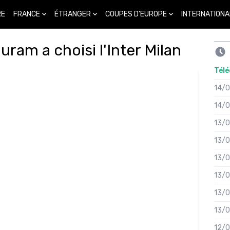
FRANCE
ÉTRANGER
COUPES D'EUROPE
INTERNATIONA
RE
ram a choisi l'Inter Milan
Télé
14/
14/
13/
13/
13/
13/
13/
13/
12/