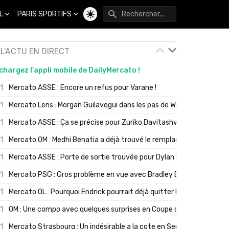
L
PARIS SPORTIFS
Changer de thème
L'ACTU EN DIRECT
chargez l'appli mobile de DailyMercato !
01
Mercato ASSE : Encore un refus pour Varane !
01
Mercato Lens : Morgan Guilavogui dans les pas de Will Still ?
01
Mercato ASSE : Ça se précise pour Zuriko Davitashvili
01
Mercato OM : Medhi Benatia a déjà trouvé le remplaçant de Robinio
01
Mercato ASSE : Porte de sortie trouvée pour Dylan Batubinsika
01
Mercato PSG : Gros problème en vue avec Bradley Barcola ?
01
Mercato OL : Pourquoi Endrick pourrait déjà quitter Lyon en janvier
01
OM : Une compo avec quelques surprises en Coupe de France
01
Mercato Strasbourg : Un indésirable a la cote en Serie A