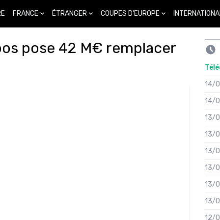
FRANCE
ÉTRANGER
COUPES D'EUROPE
INTERNATIONA
RE
pos pose 42 M€ remplacer
Télé
14/
14/
13/
13/
13/
13/
13/
13/
12/