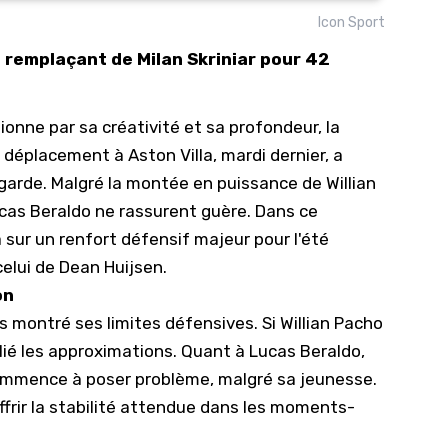
Icon Sport
10/
e remplaçant de Milan Skriniar pour 42
09/
09/
onne par sa créativité et sa profondeur, la
09/
 déplacement à Aston Villa, mardi dernier, a
09/
e-garde. Malgré la montée en puissance de Willian
09/
cas Beraldo ne rassurent guère. Dans ce
09/
 sur un renfort défensif majeur pour l'été
08/
celui de Dean Huijsen.
on
is montré ses limites défensives. Si Willian Pacho
lié les approximations. Quant à Lucas Beraldo,
commence à poser problème, malgré sa jeunesse.
offrir la stabilité attendue dans les moments-