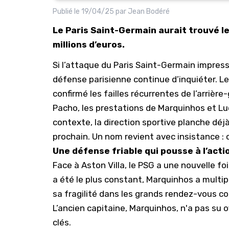
Publié le
19/04/25
par
Jean Bodéré
Le Paris Saint-Germain aurait trouvé l
millions d’euros.
Si l’attaque du
Paris Saint-Germain
impressi
défense parisienne continue d’inquiéter. Le
confirmé les failles récurrentes de l’arrièr
Pacho, les prestations de
Marquinhos
et Lu
contexte, la direction sportive planche déjà
prochain. Un nom revient avec insistance : 
Une défense friable qui pousse à l’acti
Face à
Aston Villa
, le PSG a une nouvelle fo
a été le plus constant, Marquinhos a multip
sa fragilité dans les grands rendez-vous 
L’ancien capitaine, Marquinhos, n'a pas su 
clés.