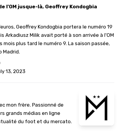
de l'OM jusque-là, Geoffrey Kondogbia
10/
09/
'euros,
Geoffrey Kondogbia
portera le numéro 19
09/
s Arkadiusz Milik avait porté à son arrivée à l'OM
09/
s mois plus tard le numéro 9. La saison passée,
09/
o Madrid.
09/
O
09/
ly 13, 2023
08/
vec mon frère. Passionné de
urs grands médias en ligne
ctualité du foot et du mercato.