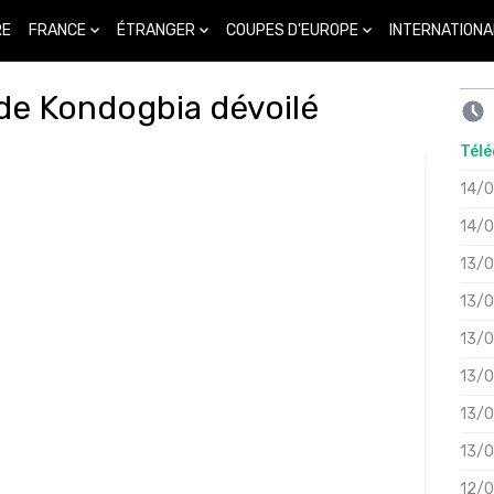
FRANCE
ÉTRANGER
COUPES D'EUROPE
INTERNATIONA
RE
de Kondogbia dévoilé
Télé
14/
14/
13/
13/
13/
13/
13/
13/
12/