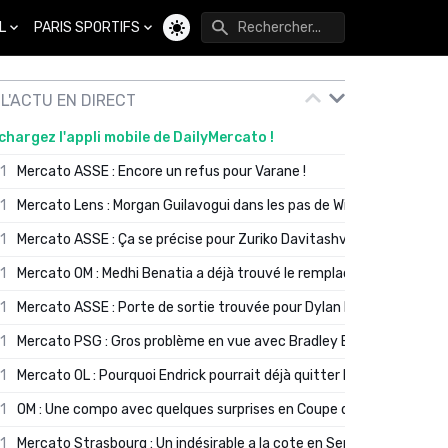
L
PARIS SPORTIFS
Changer de thème
L'ACTU EN DIRECT
chargez l'appli mobile de DailyMercato !
01
Mercato ASSE : Encore un refus pour Varane !
01
Mercato Lens : Morgan Guilavogui dans les pas de Will Still ?
01
Mercato ASSE : Ça se précise pour Zuriko Davitashvili
01
Mercato OM : Medhi Benatia a déjà trouvé le remplaçant de Robinio
01
Mercato ASSE : Porte de sortie trouvée pour Dylan Batubinsika
01
Mercato PSG : Gros problème en vue avec Bradley Barcola ?
01
Mercato OL : Pourquoi Endrick pourrait déjà quitter Lyon en janvier
01
OM : Une compo avec quelques surprises en Coupe de France
01
Mercato Strasbourg : Un indésirable a la cote en Serie A