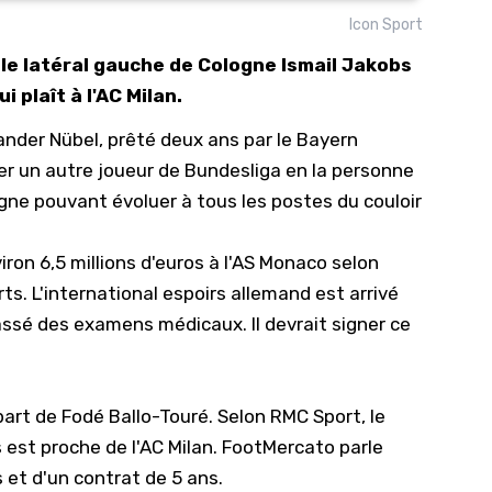
Icon Sport
10/
le latéral gauche de Cologne Ismail Jakobs
09/
 plaît à l'AC Milan.
09/
ander Nübel
, prêté deux ans par le Bayern
09/
er un autre joueur de Bundesliga en la personne
09/
gne pouvant évoluer à tous les postes du couloir
09/
09/
iron 6,5 millions d'euros à l'AS Monaco selon
08/
ts. L'international espoirs allemand est arrivé
assé des examens médicaux. Il devrait signer ce
épart de Fodé Ballo-Touré. Selon
RMC Sport
, le
 est proche de l'AC Milan.
FootMercato
parle
s et d'un contrat de 5 ans.