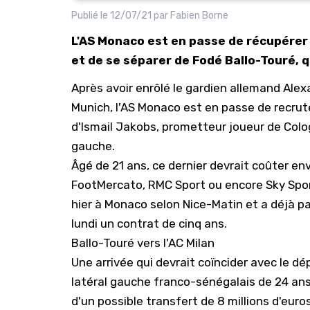
Publié le
12/07/21
par
Fabien Borne
L'AS Monaco est en passe de récupérer 
et de se séparer de Fodé Ballo-Touré, qui
Après avoir enrôlé le gardien allemand
Alex
Munich, l'AS Monaco est en passe de recrut
d'Ismail Jakobs, prometteur joueur de Colo
gauche.
Âgé de 21 ans, ce dernier devrait coûter env
FootMercato
, RMC Sport ou encore Sky Spor
hier à Monaco selon Nice-Matin et a déjà p
lundi un contrat de cinq ans.
Ballo-Touré vers l'AC Milan
Une arrivée qui devrait coïncider avec le d
latéral gauche franco-sénégalais de 24 ans
d'un possible transfert de 8 millions d'euro