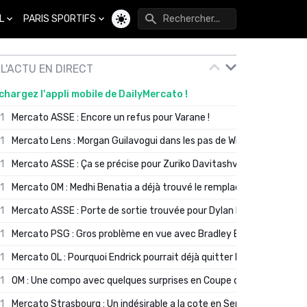
L
PARIS SPORTIFS
Changer de thème
L'ACTU EN DIRECT
chargez l'appli mobile de DailyMercato !
01
Mercato ASSE : Encore un refus pour Varane !
01
Mercato Lens : Morgan Guilavogui dans les pas de Will Still ?
01
Mercato ASSE : Ça se précise pour Zuriko Davitashvili
01
Mercato OM : Medhi Benatia a déjà trouvé le remplaçant de Robinio
01
Mercato ASSE : Porte de sortie trouvée pour Dylan Batubinsika
01
Mercato PSG : Gros problème en vue avec Bradley Barcola ?
01
Mercato OL : Pourquoi Endrick pourrait déjà quitter Lyon en janvier
01
OM : Une compo avec quelques surprises en Coupe de France
01
Mercato Strasbourg : Un indésirable a la cote en Serie A