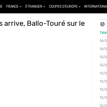
FRANCE
ÉTRANGER
COUPES D'EUROPE
INTERNATIONA
RE
arrive, Ballo-Touré sur le
Télé
14/
14/
13/
13/
13/
13/
13/
13/
12/