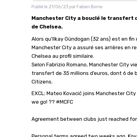
Publié le
21/06/23
par
Fabien Borne
Manchester City a bouclé le transfert d
de Chelsea.
Alors qu'Ilkay Gündogan (32 ans) est en fin
Manchester City a assuré ses arrières en re
Chelsea au profil similaire.
Selon Fabrizio Romano, Manchester City vie
transfert de 35 millions d'euros, dont 6 de
Citizens.
EXCL: Mateo Kovacić joins Manchester City
we go! ??
#MCFC
Agreement between clubs just reached fo
Personal terms agreed two weeks ago, Kova