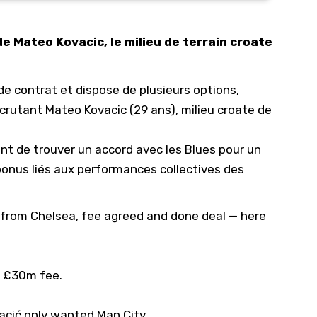
10/
e Mateo Kovacic, le milieu de terrain croate
09/
09/
 de contrat et dispose de plusieurs options,
09/
crutant Mateo Kovacic (29 ans), milieu croate de
09/
09/
nt de trouver un accord avec les Blues pour un
09/
 bonus liés aux performances collectives des
08/
 from Chelsea, fee agreed and done deal — here
r £30m fee.
cić only wanted Man City.