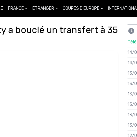
FRANCE
ÉTRANGER
COUPES D'EUROPE
INTERNATIONA
RE
y a bouclé un transfert à 35
Télé
14/
14/
13/
13/
13/
13/
13/
13/
12/