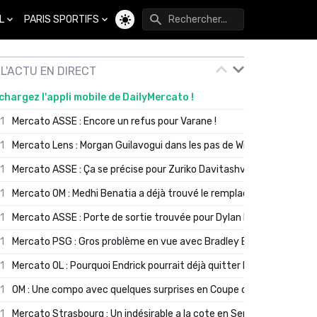
L
PARIS SPORTIFS
Changer de thème
L'ACTU EN DIRECT
chargez l'appli mobile de DailyMercato !
01
Mercato ASSE : Encore un refus pour Varane !
01
Mercato Lens : Morgan Guilavogui dans les pas de Will Still ?
01
Mercato ASSE : Ça se précise pour Zuriko Davitashvili
01
Mercato OM : Medhi Benatia a déjà trouvé le remplaçant de Robinio
01
Mercato ASSE : Porte de sortie trouvée pour Dylan Batubinsika
01
Mercato PSG : Gros problème en vue avec Bradley Barcola ?
01
Mercato OL : Pourquoi Endrick pourrait déjà quitter Lyon en janvier
01
OM : Une compo avec quelques surprises en Coupe de France
01
Mercato Strasbourg : Un indésirable a la cote en Serie A