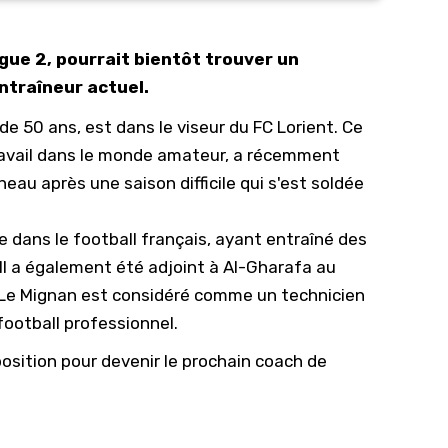
10/
gue 2, pourrait bientôt trouver un
09/
entraîneur actuel.
09/
 de 50 ans, est dans le viseur du
FC Lorient
. Ce
09/
travail dans le monde amateur, a récemment
09/
eau après une saison difficile qui s'est soldée
09/
09/
 dans le football français, ayant entraîné des
08/
 Il a également été adjoint à Al-Gharafa au
, Le Mignan est considéré comme un technicien
football professionnel.
osition pour devenir le prochain coach de