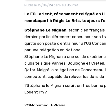
Publié le
15/06/24
par
Paul Bourret
Le FC Lorient, récemment relégué en Li
remplaçant à Régis Le Bris, toujours l'
Stéphane Le Mignan
, technicien français
dernier, particulièrement connu pour son 
quitté son poste d'entraîneur à l'US Concarn
par une relégation en National.
Stéphane Le Mignan a une solide expérience
clubs tels que Vannes, Boulogne et Créteil.
Qatar. Malgré la relégation de Concarneau
compétent, capable de relever les défis du 
?Stéphane le Mignan serait en très bonne p
Lorient !???
?️
@MohamedTERParis