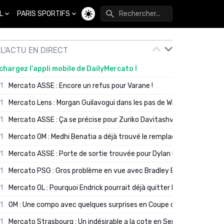
L
PARIS SPORTIFS
Changer de thème
L'ACTU EN DIRECT
chargez l'appli mobile de DailyMercato !
01
Mercato ASSE : Encore un refus pour Varane !
01
Mercato Lens : Morgan Guilavogui dans les pas de Will Still ?
01
Mercato ASSE : Ça se précise pour Zuriko Davitashvili
01
Mercato OM : Medhi Benatia a déjà trouvé le remplaçant de Robinio
01
Mercato ASSE : Porte de sortie trouvée pour Dylan Batubinsika
01
Mercato PSG : Gros problème en vue avec Bradley Barcola ?
01
Mercato OL : Pourquoi Endrick pourrait déjà quitter Lyon en janvier
01
OM : Une compo avec quelques surprises en Coupe de France
01
Mercato Strasbourg : Un indésirable a la cote en Serie A