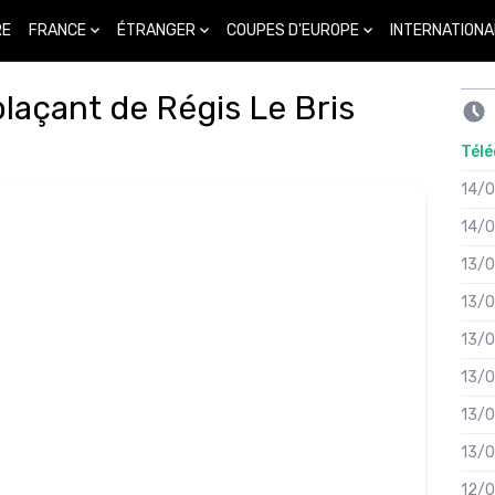
FRANCE
ÉTRANGER
COUPES D'EUROPE
INTERNATIONA
RE
plaçant de Régis Le Bris
Télé
14/
14/
13/
13/
13/
13/
13/
13/
12/