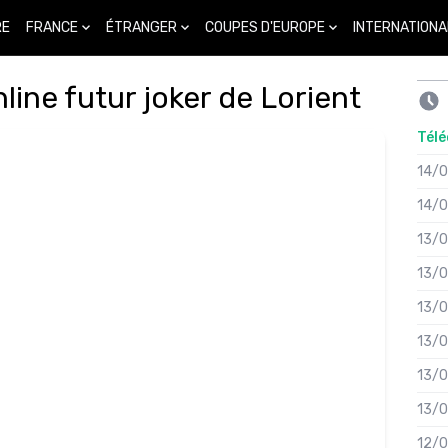
FRANCE
ÉTRANGER
COUPES D'EUROPE
INTERNATIONA
RE
ine futur joker de Lorient
Télé
14/
14/
13/
13/
13/
13/
13/
13/
12/