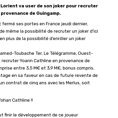
Lorient va user de son joker pour recruter
10/
n provenance de Guingamp.
09/
t fermé ses portes en France jeudi dernier,
09/
de même la possibilité de recruter un joker d'ici
09/
n plus de la possibilité d'enrôler un joker
09/
09/
amed-Toubache Ter
,
Le Télégramme
,
Ouest-
09/
r et recruter Yoann Cathline en provenance de
prise entre 3,5 M€ et 3,9 M€, bonus compris.
08/
tage en sa faveur en cas de future revente de
un contrat de cinq ans avec les Merlus, soit
Yohan Cathline !!
t finir le développement de ce joueur