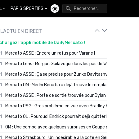
L
PARIS SPORTIFS
Changer de thème
L'ACTU EN DIRECT
chargez l'appli mobile de DailyMercato !
01
Mercato ASSE : Encore un refus pour Varane !
01
Mercato Lens : Morgan Guilavogui dans les pas de Will Still ?
01
Mercato ASSE : Ça se précise pour Zuriko Davitashvili
01
Mercato OM : Medhi Benatia a déjà trouvé le remplaçant de Robinio
01
Mercato ASSE : Porte de sortie trouvée pour Dylan Batubinsika
01
Mercato PSG : Gros problème en vue avec Bradley Barcola ?
01
Mercato OL : Pourquoi Endrick pourrait déjà quitter Lyon en janvier
01
OM : Une compo avec quelques surprises en Coupe de France
01
Mercato Strasbourg : Un indésirable a la cote en Serie A