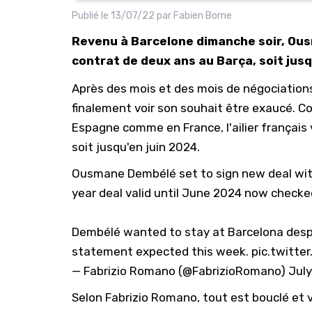
Publié le
13/07/22
par
Fabien Borne
Revenu à Barcelone dimanche soir, Ou
contrat de deux ans au Barça, soit jus
Après des mois et des mois de négociation
finalement voir son souhait être exaucé. Co
Espagne comme en France, l'ailier français
soit jusqu'en juin 2024.
Ousmane Dembélé set to sign new deal with 
year deal valid until June 2024 now checke
Dembélé wanted to stay at Barcelona despit
statement expected this week.
pic.twitte
— Fabrizio Romano (@FabrizioRomano)
July
Selon Fabrizio Romano, tout est bouclé et v