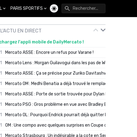
L
PARIS SPORTIFS
Changer de thème
L'ACTU EN DIRECT
chargez l'appli mobile de DailyMercato !
01
Mercato ASSE : Encore un refus pour Varane !
01
Mercato Lens : Morgan Guilavogui dans les pas de Will Still ?
01
Mercato ASSE : Ça se précise pour Zuriko Davitashvili
01
Mercato OM : Medhi Benatia a déjà trouvé le remplaçant de Robinio
01
Mercato ASSE : Porte de sortie trouvée pour Dylan Batubinsika
01
Mercato PSG : Gros problème en vue avec Bradley Barcola ?
01
Mercato OL : Pourquoi Endrick pourrait déjà quitter Lyon en janvier
01
OM : Une compo avec quelques surprises en Coupe de France
01
Mercato Strasbourg : Un indésirable a la cote en Serie A