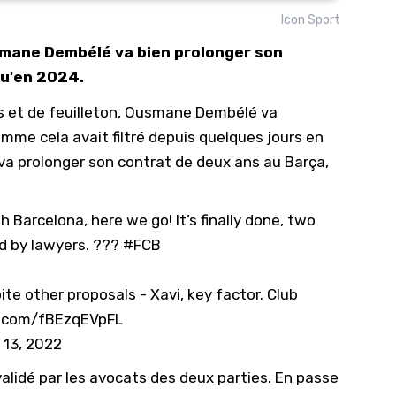
Icon Sport
10/
smane Dembélé va bien prolonger son
09/
qu'en 2024.
09/
s et de feuilleton, Ousmane Dembélé va
09/
mme cela avait filtré depuis quelques jours en
09/
 va prolonger son contrat de deux ans au Barça,
09/
09/
Barcelona, here we go! It’s finally done, two
08/
d by lawyers. ???
#FCB
e other proposals - Xavi, key factor. Club
r.com/fBEzqEVpFL
 13, 2022
alidé par les avocats des deux parties. En passe