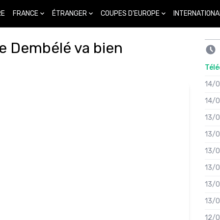
FRANCE
ÉTRANGER
COUPES D'EUROPE
INTERNATIONA
RE
e Dembélé va bien
Télé
14/
14/
13/
13/
13/
13/
13/
13/
12/