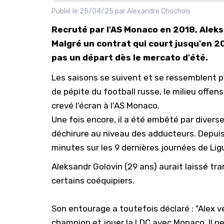
Publié le
25/04/25
par
Alexandre Chochois
Recruté par l'AS Monaco en 2018, Aleksa
Malgré un contrat qui court jusqu'en 202
pas un départ dès le mercato d'été.
Les saisons se suivent et se ressemblent p
de pépite du football russe, le milieu offen
crevé l'écran à l'
AS Monaco
.
Une fois encore, il a été embêté par divers
déchirure au niveau des adducteurs. Depuis 
minutes sur les 9 dernières journées de
Lig
Aleksandr Golovin (29 ans) aurait laissé tr
certains coéquipiers.
Son entourage a toutefois déclaré : "Alex ve
champion et jouer la LDC avec Monaco. Il ne 