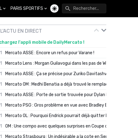
L
PARIS SPORTIFS
Changer de thème
L'ACTU EN DIRECT
chargez l'appli mobile de DailyMercato !
01
Mercato ASSE : Encore un refus pour Varane !
01
Mercato Lens : Morgan Guilavogui dans les pas de Will Still ?
01
Mercato ASSE : Ça se précise pour Zuriko Davitashvili
01
Mercato OM : Medhi Benatia a déjà trouvé le remplaçant de Robinio
01
Mercato ASSE : Porte de sortie trouvée pour Dylan Batubinsika
01
Mercato PSG : Gros problème en vue avec Bradley Barcola ?
01
Mercato OL : Pourquoi Endrick pourrait déjà quitter Lyon en janvier
01
OM : Une compo avec quelques surprises en Coupe de France
01
Mercato Strasbourg : Un indésirable a la cote en Serie A