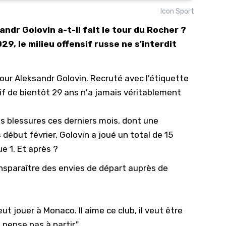
Icon Sport
10/
ndr Golovin a-t-il fait le tour du Rocher ?
09/
9, le milieu offensif russe ne s'interdit
09/
09/
our Aleksandr Golovin. Recruté avec l'étiquette
09/
sif de bientôt 29 ans n'a jamais véritablement
09/
09/
es blessures ces derniers mois, dont une
08/
début février, Golovin a joué un total de 15
ue 1
. Et après ?
ansparaître des envies de départ auprès de
ut jouer à Monaco. Il aime ce club, il veut être
pense pas à partir."