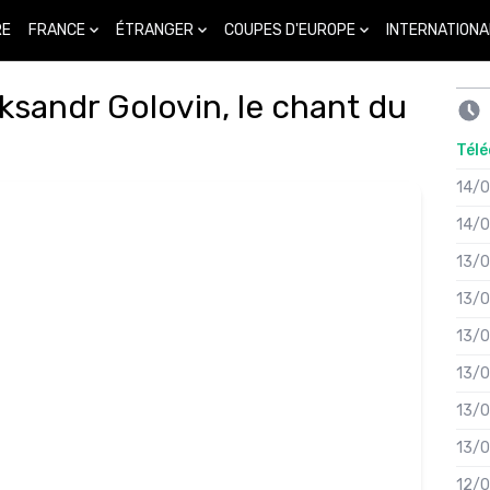
FRANCE
ÉTRANGER
COUPES D'EUROPE
INTERNATIONA
RE
sandr Golovin, le chant du
Télé
14/
14/
13/
13/
13/
13/
13/
13/
12/