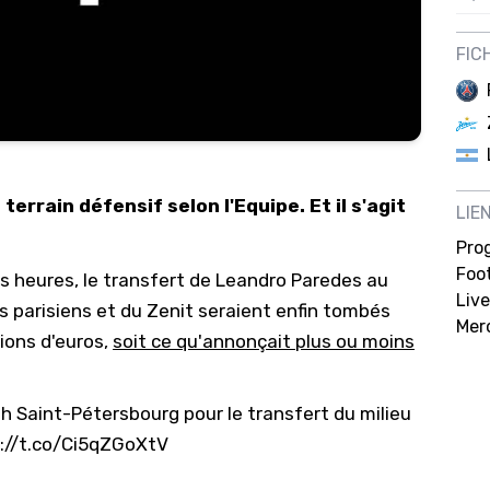
12/
FIC
12/
12/
12/
12/
terrain défensif selon l'Equipe. Et il s'agit
LIE
11/0
Pro
11/0
Foot
 heures, le transfert de Leandro Paredes au
11/0
Live
ts parisiens et du Zenit seraient enfin tombés
Mer
11/0
lions d'euros,
soit ce qu'annonçait plus ou moins
10/
10/
th Saint-Pétersbourg pour le transfert du milieu
10/
://t.co/Ci5qZGoXtV
10/