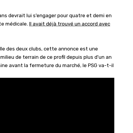
10/
ns devrait lui s'engager pour quatre et demi en
09/
ite médicale.
Il avait déjà trouvé un accord avec
09/
09/
09/
lle des deux clubs, cette annonce est une
milieu de terrain de ce profil depuis plus d'un an
09/
ne avant la fermeture du marché, le PSG va-t-il
09/
08/