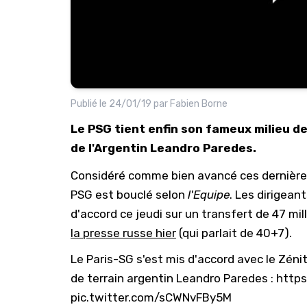
Publié le
24/01/19
par
Fabien Borne
Le PSG tient enfin son fameux milieu de 
de l'Argentin Leandro Paredes.
Considéré comme bien avancé ces dernières
PSG est bouclé selon
l'Equipe
. Les dirigean
d'accord ce jeudi sur un transfert de 47 mil
la presse russe hier
(qui parlait de 40+7).
Le Paris-SG s'est mis d'accord avec le Zéni
de terrain argentin Leandro Paredes :
https
pic.twitter.com/sCWNvFBy5M