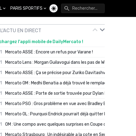
L
PARIS SPORTIFS
Changer de thème
L'ACTU EN DIRECT
chargez l'appli mobile de DailyMercato !
01
Mercato ASSE : Encore un refus pour Varane !
01
Mercato Lens : Morgan Guilavogui dans les pas de Will Still ?
01
Mercato ASSE : Ça se précise pour Zuriko Davitashvili
01
Mercato OM : Medhi Benatia a déjà trouvé le remplaçant de Robinio
01
Mercato ASSE : Porte de sortie trouvée pour Dylan Batubinsika
01
Mercato PSG : Gros problème en vue avec Bradley Barcola ?
01
Mercato OL : Pourquoi Endrick pourrait déjà quitter Lyon en janvier
01
OM : Une compo avec quelques surprises en Coupe de France
01
Mercato Strasbourg : Un indésirable a la cote en Serie A