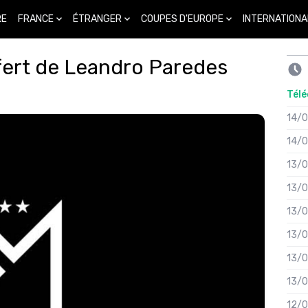
FRANCE
ÉTRANGER
COUPES D'EUROPE
INTERNATIONA
RE
sfert de Leandro Paredes
Télé
14/
14/
13/
13/
13/
13/
13/
13/
12/