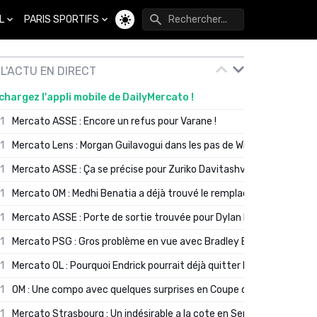
L
PARIS SPORTIFS
Changer de thème
L'ACTU EN DIRECT
chargez l'appli mobile de DailyMercato !
01
Mercato ASSE : Encore un refus pour Varane !
01
Mercato Lens : Morgan Guilavogui dans les pas de Will Still ?
01
Mercato ASSE : Ça se précise pour Zuriko Davitashvili
01
Mercato OM : Medhi Benatia a déjà trouvé le remplaçant de Robinio
01
Mercato ASSE : Porte de sortie trouvée pour Dylan Batubinsika
01
Mercato PSG : Gros problème en vue avec Bradley Barcola ?
01
Mercato OL : Pourquoi Endrick pourrait déjà quitter Lyon en janvier
01
OM : Une compo avec quelques surprises en Coupe de France
01
Mercato Strasbourg : Un indésirable a la cote en Serie A