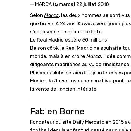
— MARCA (@marca)
22 juillet 2018
Selon
Marca
, les deux hommes se sont vus v
que brève. A 24 ans, Kovacic veut jouer pl
s'opposer à son départ cet été.
Le Real Madrid espère 50 millions
De son côté, le Real Madrid ne souhaite to
monde, mais à en croire
Marca
, l'idée comm
dirigeants madrilènes au vu de l'insistance 
Plusieurs clubs seraient déjà intéressés pa
Munich, la Juventus ou encore Liverpool. Le
la vente de l'ancien intériste.
Fabien Borne
Fondateur du site Daily Mercato en 2015 a
football depuis enfant et passé par plusie