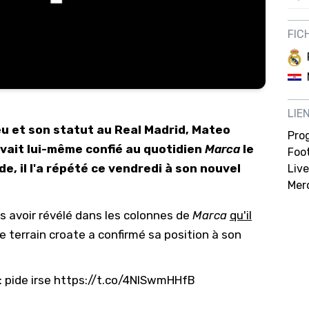
12/
FIC
12/
12/
12/
LIE
12/
eu et son statut au Real Madrid, Mateo
Pro
11/0
'avait lui-même confié au quotidien
Marca
le
Foot
11/0
e, il l'a répété ce vendredi à son nouvel
Live
11/0
Mer
11/0
s avoir révélé dans les colonnes de
Marca
qu'il
10/
 de terrain croate a confirmé sa position à son
10/
10/
 pide irse
https://t.co/4NISwmHHfB
10/