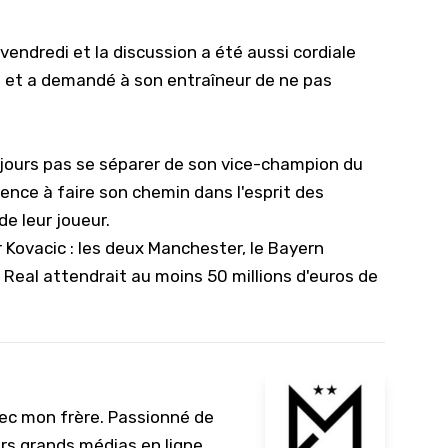
10/
endredi et la discussion a été aussi cordiale
09/
us et a demandé à son entraîneur de ne pas
09/
09/
09/
ujours pas se séparer de son vice-champion du
ence à faire son chemin dans l'esprit des
09/
de leur joueur.
09/
r Kovacic : les deux Manchester, le Bayern
08/
 Real attendrait au moins 50 millions d'euros de
vec mon frère. Passionné de
urs grands médias en ligne