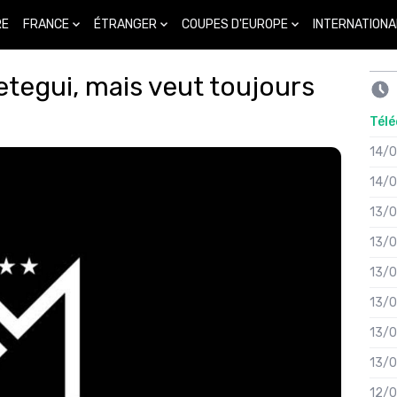
FRANCE
ÉTRANGER
COUPES D'EUROPE
INTERNATIONA
RE
tegui, mais veut toujours
Télé
14/
14/
13/
13/
13/
13/
13/
13/
12/