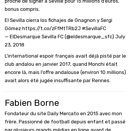
proche de signer à Séville pour 15 millions d'euros,
bonus compris.
El Sevilla cierra los fichajes de Gnagnon y Sergi
Gómez
https://t.co/zFfMtTRb2J
#SevillaFC
— ElDesmarque Sevilla FC (@eldesmarque_sfc)
July
23, 2018
L'international espoir français avait déjà pisté par le
club andalou en janvier 2017, quand Monchi était
encore là, mais l'offre andalouse (environ 10 millions)
avait alors été jugée insuffisante par Rennes.
Fabien Borne
Fondateur du site Daily Mercato en 2015 avec mon
frère. Passionné de football depuis enfant et passé
par plusieurs grands médias en ligne avant de