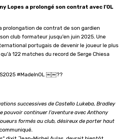
ny Lopes a prolongé son contrat avec l'OL
10/
09/
 la prolongation de contrat de son gardien
09/
 son club formateur jusqu'en juin 2025. Une
09/
ernational portugais de devenir le joueur le plus
09/
lus qu'à 122 matches du record de Serge Chiesa
09/
09/
S2025
#MadeInOL
￼￼??
08/
ngations successives de Castello Lukeba, Bradley
de pouvoir continuer l’aventure avec Anthony
 joueurs formés au club, désireux de porter haut
un communiqué.
is" dixit Jean-Michel Aulas,
devrait bientôt