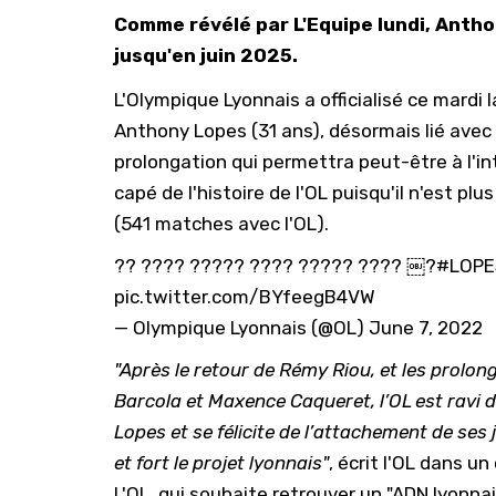
Comme révélé par L'Equipe lundi, Antho
jusqu'en juin 2025.
L'Olympique Lyonnais a officialisé ce mardi
Anthony Lopes (31 ans), désormais lié avec
prolongation qui permettra peut-être à l'int
capé de l'histoire de l'OL puisqu'il n'est p
(541 matches avec l'OL).
?? ???? ????? ???? ????? ???? ￼?
#LOPE
pic.twitter.com/BYfeegB4VW
— Olympique Lyonnais (@OL)
June 7, 2022
"Après le retour de Rémy Riou, et les prolo
Barcola et Maxence Caqueret, l’OL est ravi 
Lopes et se félicite de l’attachement de ses
et fort le projet lyonnais"
, écrit l'OL dans 
L'OL, qui souhaite retrouver un "ADN lyonna