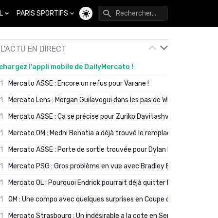
L
PARIS SPORTIFS
Changer de thème
L'ACTU EN DIRECT
chargez l'appli mobile de DailyMercato !
01
Mercato ASSE : Encore un refus pour Varane !
01
Mercato Lens : Morgan Guilavogui dans les pas de Will Still ?
01
Mercato ASSE : Ça se précise pour Zuriko Davitashvili
01
Mercato OM : Medhi Benatia a déjà trouvé le remplaçant de Robinio
01
Mercato ASSE : Porte de sortie trouvée pour Dylan Batubinsika
01
Mercato PSG : Gros problème en vue avec Bradley Barcola ?
01
Mercato OL : Pourquoi Endrick pourrait déjà quitter Lyon en janvier
01
OM : Une compo avec quelques surprises en Coupe de France
01
Mercato Strasbourg : Un indésirable a la cote en Serie A