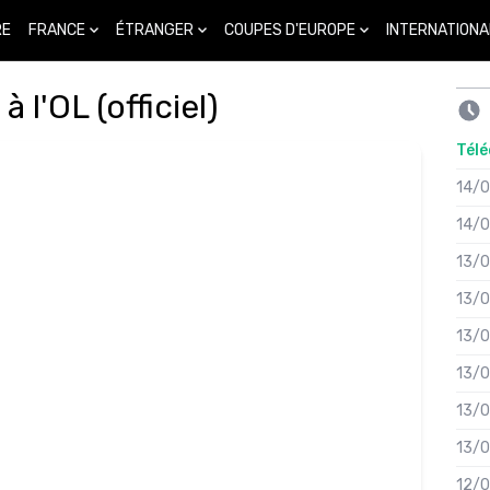
FRANCE
ÉTRANGER
COUPES D'EUROPE
INTERNATIONA
RE
l'OL (officiel)
Télé
14/
14/
13/
13/
13/
13/
13/
13/
12/