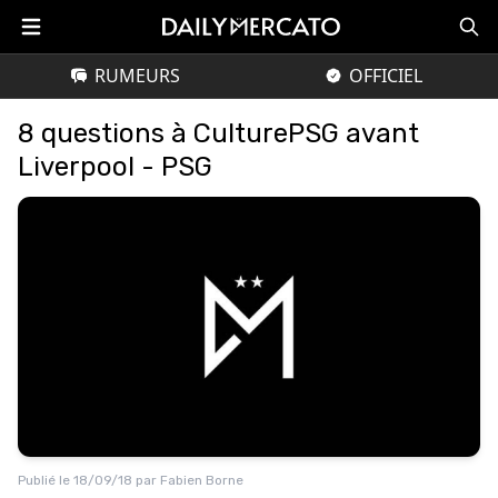
RUMEURS
OFFICIEL
8 questions à CulturePSG avant
Liverpool - PSG
Publié le
18/09/18
par
Fabien Borne