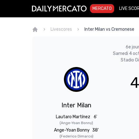
MERCATO
LIVE SCO
Livescores
Inter Milan vs Cremonese
6e jou
Samedi 4 oc
Stadio G
4
Inter Milan
Lautaro Martínez
6'
(Ange-Yoan Bonny)
Ange-Yoan Bonny
38'
(Federico Dimarco)