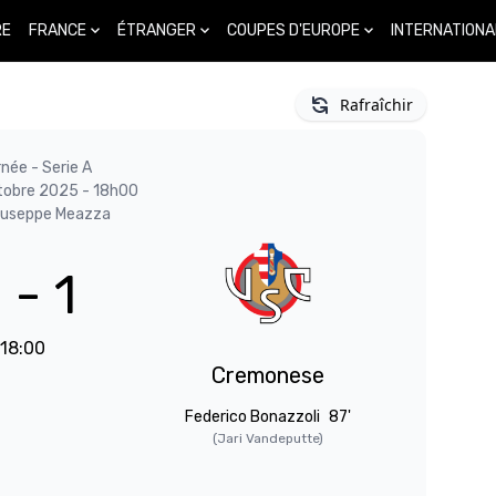
FRANCE
ÉTRANGER
COUPES D'EUROPE
INTERNATIONA
RE
Rafraîchir
rnée - Serie A
tobre 2025 - 18h00
iuseppe Meazza
 - 1
18:00
Cremonese
Federico Bonazzoli
87'
(Jari Vandeputte)