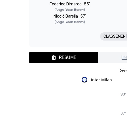
Federico Dimarco
55'
(Ange-Yoan Bonny)
Nicolò Barella
57'
(Ange-Yoan Bonny)
CLASSEMEN
RÉSUMÉ
2èm
Inter Milan
90'
87'