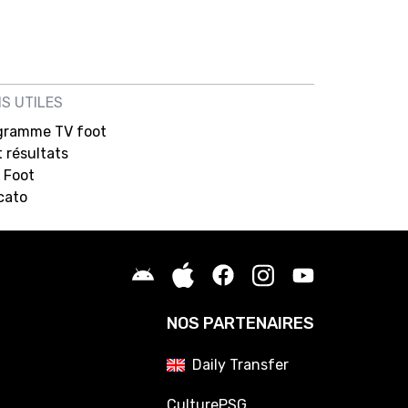
NS UTILES
gramme TV foot
 résultats
 Foot
cato
NOS PARTENAIRES
Daily Transfer
CulturePSG