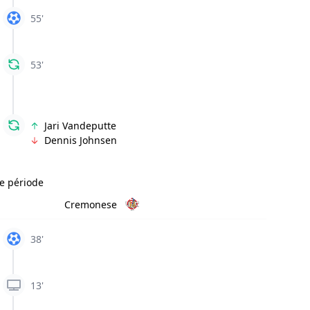
55'
53'
Jari Vandeputte
Dennis Johnsen
e période
Cremonese
38'
13'