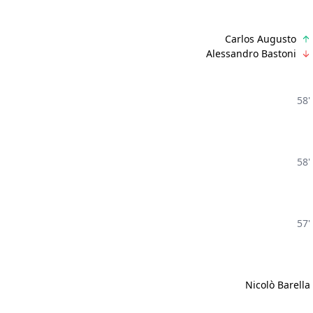
Carlos Augusto
Alessandro Bastoni
58'
58'
57'
Nicolò Barella