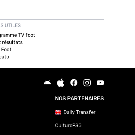
NS UTILES
gramme TV foot
 résultats
 Foot
cato
NOS PARTENAIRES
Daily Transfer
CulturePSG