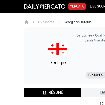
MERCATO
LIVE SCO
Livescores
Géorgie vs Turquie
5e journée - Quali
Jeudi 4 sept
Géorgie
GROUPES
RÉSUMÉ
1èr