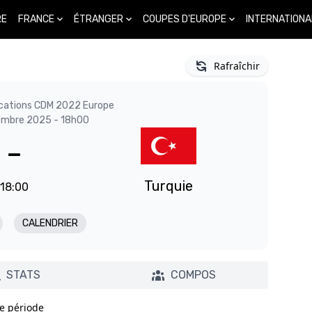
FRANCE
ÉTRANGER
COUPES D'EUROPE
INTERNATIONA
RE
Rafraîchir
fications CDM 2022 Europe
embre 2025 - 18h00
-
Turquie
18:00
CALENDRIER
STATS
COMPOS
e période